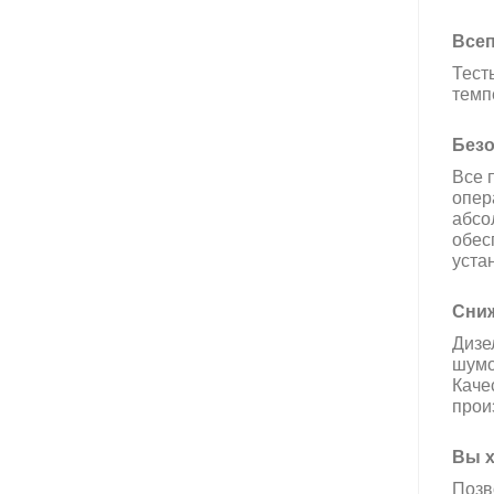
Всеп
Тест
темп
Безо
Все 
опер
абсо
обес
уста
Сниж
Дизе
шумо
Каче
прои
Вы х
Позв