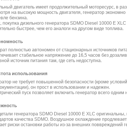
льный двигатель имеет продолжительный моторесурс, в ра
отря на высокую мощность двигателя, генератор экономно
вле бензина.
к, покупка дизельного генератора SDMO Diesel 10000 E XLC
ительно быстрее, чем его аналоги на другом виде топлива.
ономность
рат полностью автономен от стационарных источников пита
печивает стабильное напряжение до 16,5 часов без дозалива
вной источник питания там, где сеть недоступна.
тота использования
ратор не требует повышенной безопасности (кроме услови
документации), он прост в использовании и надежен.
трический пуск позволяет включить генератор всего одним 
ежность
детали генератора SDMO Diesel 10000 E XLC оригинальны
дартов качества SDMO. Воздушное охлаждение продлевает 
ает риски остановки работы из-за внешних поввреждений
г