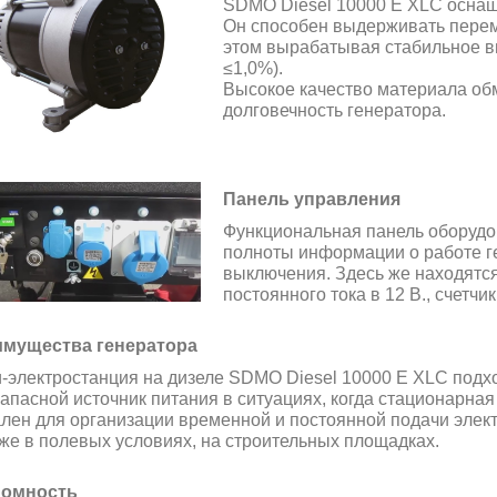
SDMO Diesel 10000 E XLC оснащ
Он способен выдерживать перем
этом вырабатывая
стабильное в
≤1,0%).
Высокое качество материала обм
долговечность генератора.
Панель управления
Функциональная панель оборуд
полноты информации о работе г
выключения. Здесь же находятся 
постоянного тока в 12 В., счетчи
мущества генератора
-электростанция на дизеле SDMO Diesel 10000 E XLC подх
запасной источник питания в ситуациях, когда стационарная
лен для организации временной и постоянной подачи элек
кже в полевых условиях, на строительных площадках.
номность