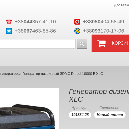
Доставк
+38
044
357-41-10
+38
050
404-58-49
+38
067
463-85-86
+38
093
170-17-06
КОРЗИ
 генераторы
Генератор дизельный SDMO Diesel 10000 E XLC
Генератор дизел
XLC
Артикул:
Состояние:
101334-28
Новый товар