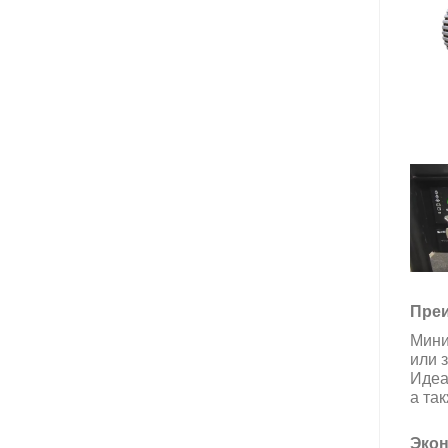
Преи
Мини
или 
Идеа
а та
Эко