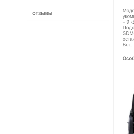
Моде
ОТЗЫВЫ
уком
– 9 к
Подх
SDMO
оста
Вес:
Особ