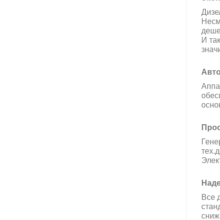
Дизе
Несм
деше
И та
знач
Авт
Аппа
обес
осно
Прос
Гене
тех.
Элек
Над
Все 
стан
сниж