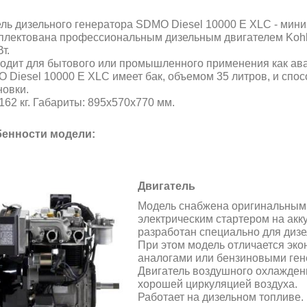
ль дизельного генератора SDMO Diesel 10000 E XLC - мин
плектована профессиональным дизельным двигателем Koh
Вт.
одит для бытового или промышленного применения как ава
 Diesel 10000 E XLC имеет бак, объемом 35 литров, и спос
новки.
 162 кг. Габариты: 895х570х770 мм.
енности модели:
Двигатель
Модель снабжена оригинальным 
электрическим стартером на акк
разработан специально для дизе
При этом модель отличается эк
аналогами или
бензиновыми гене
Двигатель воздушного охлажден
хорошей циркуляцией воздуха.
Работает на дизельном топливе.