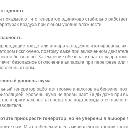
огодность
ы показывают, что генератор одинаково стабильно работает
ературах воздуха при любом уровне влажности.
пасность
проводящие ток детали аппарата надежно изолированы, их
атором исключено, поэтому даже при
включенном двигателе
лютно безопасно. Заземление
обезопасит вас от удара ток
печит
безопасное отключение аппарата при перегреве ил
новленных норм.
енный уровень шума.
льный генератор работает громче аналогов на бензине,
поэ
изоляцией. Уровень шума не превышает 78
дБ даже при вы
ство и оригинальность генератора подтверждаются паспор
зводителя.
отите приобрести генератор, но не уверены в выборе
оните нам! Мы подберем модель миниэлектростанции конкр