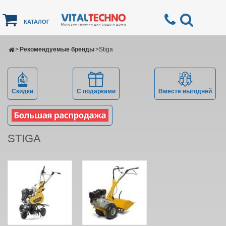
КАТАЛОГ
>
Рекомендуемые бренды
>
Stiga
Скидки
С подарками
Вместе выгодней
STIGA