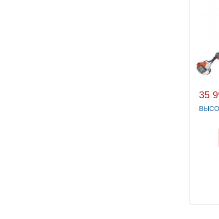
35 9
ВЫСО