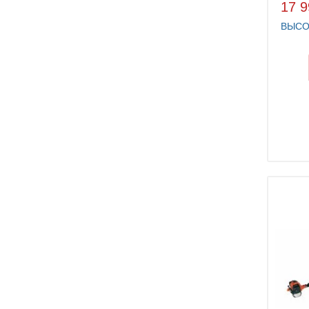
17 9
ВЫСО