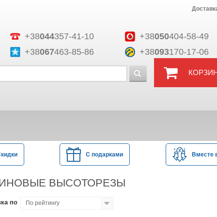
Доставк
+38
044
357-41-10
+38
050
404-58-49
+38
067
463-85-86
+38
093
170-17-06
КОРЗИ
Скидки
С подарками
Вместе 
ИНОВЫЕ ВЫСОТОРЕЗЫ
ка по
По рейтингу