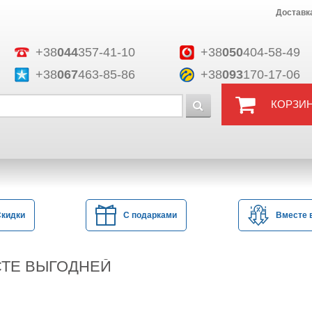
Доставк
+38
044
357-41-10
+38
050
404-58-49
+38
067
463-85-86
+38
093
170-17-06
КОРЗИ
Скидки
С подарками
Вместе 
ТЕ ВЫГОДНЕЙ