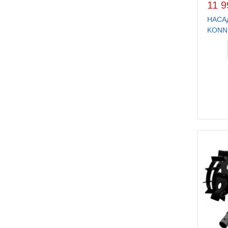
11 9
НАСА
KONN
TI