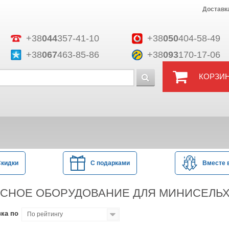
Доставк
+38
044
357-41-10
+38
050
404-58-49
+38
067
463-85-86
+38
093
170-17-06
КОРЗИ
Скидки
С подарками
Вместе 
СНОЕ ОБОРУДОВАНИЕ ДЛЯ МИНИСЕЛЬ
ка по
По рейтингу