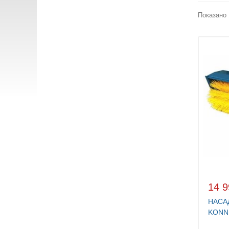
Показано 
14 9
НАСА
KONN
SW