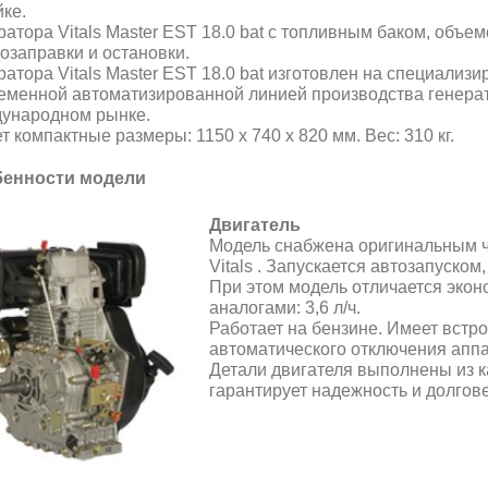
йке.
ратора Vitals Master EST 18.0 bat с топливным баком, объем
дозаправки и остановки.
ратора Vitals Master EST 18.0 bat изготовлен на специализ
еменной автоматизированной линией производства генерат
ународном рынке.
т компактные размеры: 1150 х 740 х 820 мм. Вес: 310 кг.
енности модели
Двигатель
Модель снабжена оригинальным 
Vitals . Запускается автозапуском
При этом модель отличается эко
аналогами: 3,6 л/ч.
Работает на бензине. Имеет встр
автоматического отключения аппа
Детали двигателя выполнены из к
гарантирует надежность и долгов