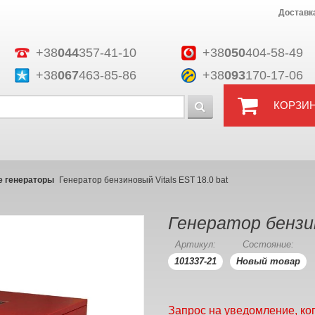
Доставк
+38
044
357-41-10
+38
050
404-58-49
+38
067
463-85-86
+38
093
170-17-06
КОРЗИ
 генераторы
Генератор бензиновый Vitals EST 18.0 bat
Генератор бензин
Артикул:
Состояние:
101337-21
Новый товар
Запрос на уведомление, ко