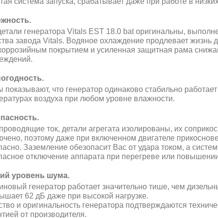
тая система запуска, срабатывает даже при работе в низки
жность.
детали генератора Vitals EST 18.0 bat оригинальны, выпол
ства завода Vitals. Водяное охлаждение продлевает жизнь д
коррозийным покрытием и усиленная защитная рама снижаю
еждений.
огодность.
ы показывают, что генератор одинаково стабильно работает к
ературах воздуха при любом уровне влажности.
пасность.
 проводящие ток, детали агрегата изолированы, их соприк
ючено, поэтому даже при включенном двигателе прикоснове
пасно. Заземление обезопасит Вас от удара током, а систе
пасное отключение аппарата при перегреве или повышени
ий уровень шума.
иновый генератор работает значительно тише, чем дизельны
ышает 62 дБ даже при высокой нагрузке.
ство и оригинальность генератора подтверждаются технич
нтией от производителя.