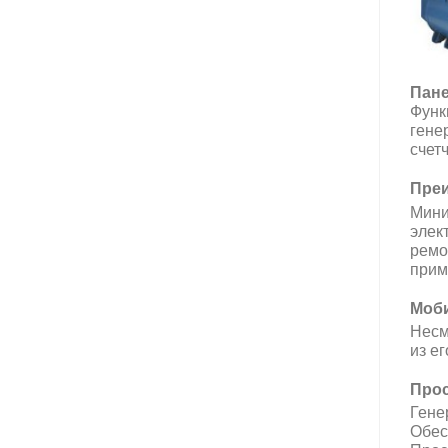
Пане
Функ
гене
cчет
Преи
Мини
элек
ремо
прим
Моби
Несм
из е
Прос
Гене
Обес