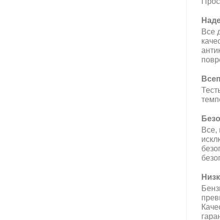
Прос
Наде
Все 
каче
анти
повр
Всеп
Тест
темп
Безо
Все,
искл
безо
безо
Низк
Бенз
прев
Каче
гара