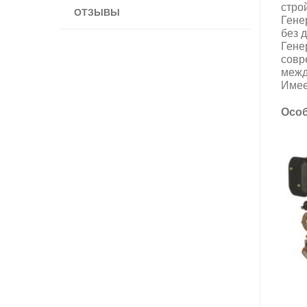
стро
ОТЗЫВЫ
Гене
без 
Гене
совр
межд
Имее
Особ