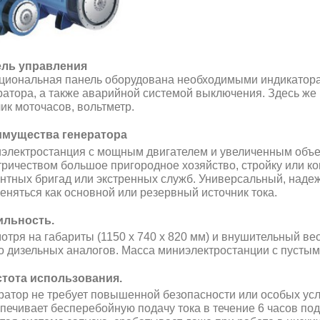
ль управления
циональная панель оборудована необходимыми индикатор
ратора, а также аварийной системой выключения. Здесь же 
чик моточасов, вольтметр.
мущества генератора
электростанция с мощным двигателем и увеличенным объе
тричеством большое пригородное хозяйство, стройку или к
нтных бригад или экстренных служб. Универсальный, надеж
еняться как основной или резервный источник тока.
льность.
отря на габариты (1150 х 740 х 820 мм) и внушительный ве
го дизельных аналогов. Масса миниэлектростанции с пустым
тота использования.
ратор не требует повышенной безопасности или особых усло
печивает бесперебойную подачу тока в течение 6 часов под