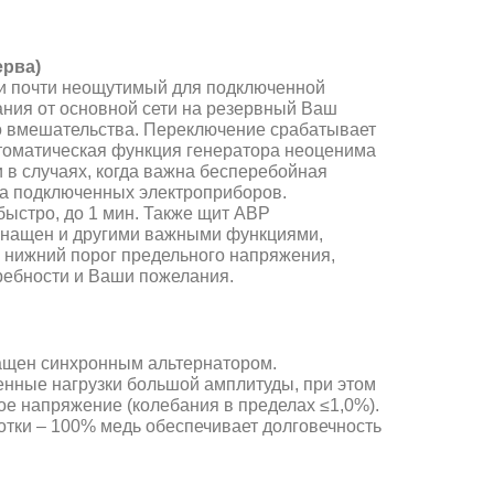
ерва)
и почти неощутимый для подключенной
тания от основной сети на резервный Ваш
о вмешательства. Переключение срабатывает
втоматическая функция генератора неоценима
 в случаях, когда важна бесперебойная
та подключенных электроприборов.
ыстро, до 1 мин. Также щит АВР
оснащен и другими важными функциями,
 нижний порог предельного напряжения,
ребности и Ваши пожелания.
снащен синхронным альтернатором.
нные нагрузки большой амплитуды, при этом
е напряжение (колебания в пределах ≤1,0%).
тки – 100% медь обеспечивает долговечность