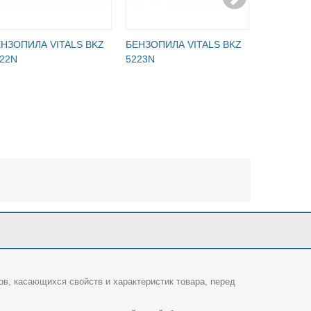
НЗОПИЛА VITALS BKZ
БЕНЗОПИЛА VITALS BKZ
БЕНЗОПИЛ
22N
5223N
MASTER B
ов, касающихся свойств и характеристик товара, перед