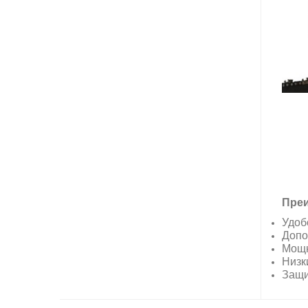
Преи
Удоб
Допо
Мощн
Низк
Защи