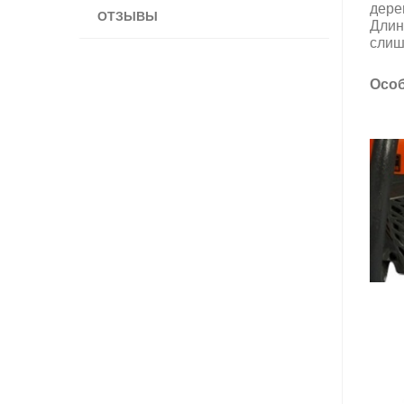
дере
ОТЗЫВЫ
Длин
слиш
Осо