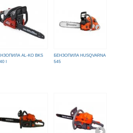
ЕНЗОПИЛА AL-KO BKS
БЕНЗОПИЛА HUSQVARNA
БЕНЗОПИ
40 I
545
365