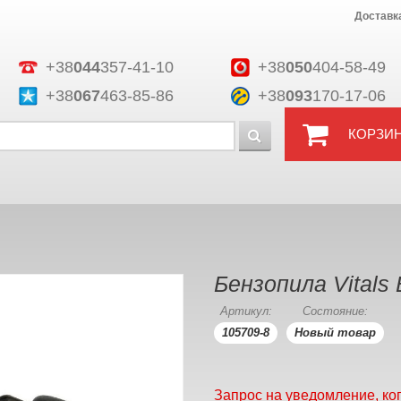
Доставк
+38
044
357-41-10
+38
050
404-58-49
+38
067
463-85-86
+38
093
170-17-06
КОРЗИ
Бензопила Vitals
Артикул:
Состояние:
105709-8
Новый товар
Запрос на уведомление, ко