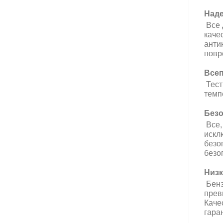
Наде
Все 
каче
анти
повр
Всеп
Тест
темп
Безо
Все,
искл
безо
безо
Низк
Бенз
прев
Каче
гара