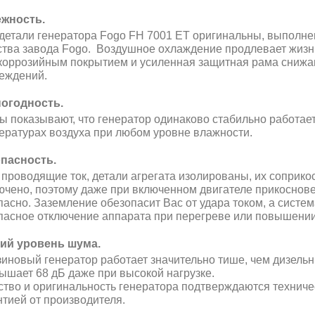
жность.
детали генератора Fogo FH 7001 ET оригинальны, выполне
ства завода Fogo. Воздушное охлаждение продлевает жизнь
коррозийным покрытием и усиленная защитная рама снижаю
еждений.
огодность.
ы показывают, что генератор одинаково стабильно работает к
ературах воздуха при любом уровне влажности.
пасность.
 проводящие ток, детали агрегата изолированы, их соприк
ючено, поэтому даже при включенном двигателе прикоснове
пасно. Заземление обезопасит Вас от удара током, а систе
пасное отключение аппарата при перегреве или повышени
ий уровень шума.
иновый генератор работает значительно тише, чем дизельн
ышает 68 дБ даже при высокой нагрузке.
ство и оригинальность генератора подтверждаются технич
нтией от производителя.