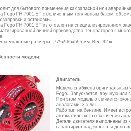
.
одит для бытового применения как запасной или аварийный
a Fogo FH 7001 ET с величенным топливным баком, объемом
дозаправки и остановки.
a Fogo FH 7001 ET изготовлен на специализированном за
матизированной линией производства генераторов с мног
е.
т компактные размеры: 775x565x595 мм. Вес: 92 кг.
енности модели:
Двигатель
Модель снабжена оригинальным 
Fogo. Запускается
вручную или с
При этом модель отличается эко
аналогами: 2,5 л/ч.
Работает на бензине. Имеет встр
автоматического отключения аппа
Детали двигателя выполнены из к
гарантирует надежность и долгов