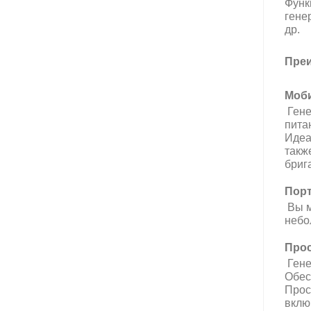
Функ
гене
др.
Преи
Моби
Гене
пита
Идеа
такж
бриг
Порт
Вы м
небо
Прос
Гене
Обес
Прос
вклю