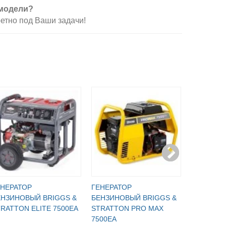
 модели?
етно под Ваши задачи!
ЕНЕРАТОР
ГЕНЕРАТОР
ГЕНЕРАТ
ЕНЗИНОВЫЙ BRIGGS &
БЕНЗИНОВЫЙ BRIGGS &
БЕНЗИНО
RATTON ELITE 7500EA
STRATTON PRO MAX
GDA 7500
7500EA