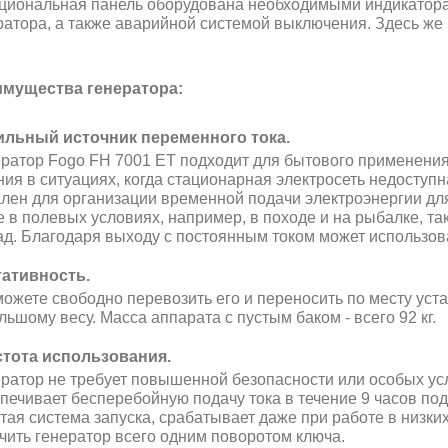
циональная панель оборудована необходимыми индикатор
ратора, а также аварийной системой выключения. Здесь же н
мущества генератора:
льный источник переменного тока.
ратор Fogo FH 7001 ET подходит для бытового применения
ния в ситуациях, когда стационарная электросеть недоступ
лен для организации временной подачи электроэнергии для
е в полевых условиях, например, в походе и на рыбалке, т
ад. Благодаря выходу с постоянным током может использов
ативность.
ожете свободно перевозить его и переносить по месту уст
льшому весу. Масса аппарата с пустым баком - всего 92 кг.
тота использования.
ратор не требует повышенной безопасности или особых усл
печивает бесперебойную подачу тока в течение 9 часов под
тая система запуска, срабатывает даже при работе в низки
чить генератор всего одним поворотом ключа.