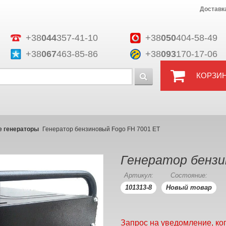
Доставк
+38
044
357-41-10
+38
050
404-58-49
+38
067
463-85-86
+38
093
170-17-06
КОРЗИ
 генераторы
Генератор бензиновый Fogo FH 7001 ET
Генератор бензи
Артикул:
Состояние:
101313-8
Новый товар
Запрос на уведомление, ко