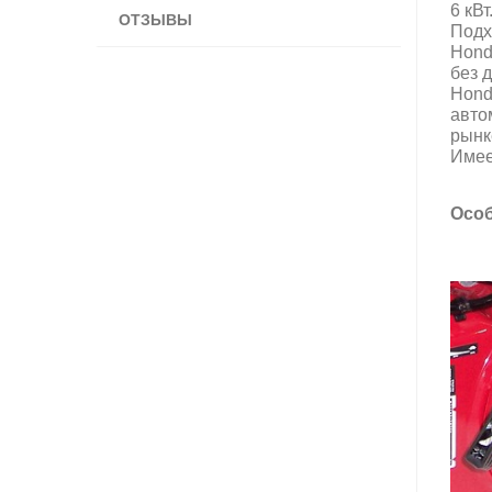
6 кВт
ОТЗЫВЫ
Подх
Hond
без 
Hond
авто
рынк
Имее
Особ