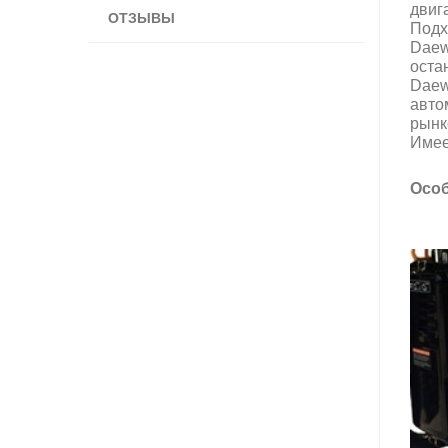
двиг
ОТЗЫВЫ
Подх
Daew
оста
Daew
авто
рынк
Имее
Особ