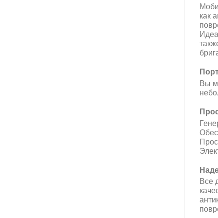
Моби
как 
повр
Идеа
такж
бриг
Порт
Вы м
небо
Прос
Гене
Обес
Прос
Элек
Наде
Все 
каче
анти
повр