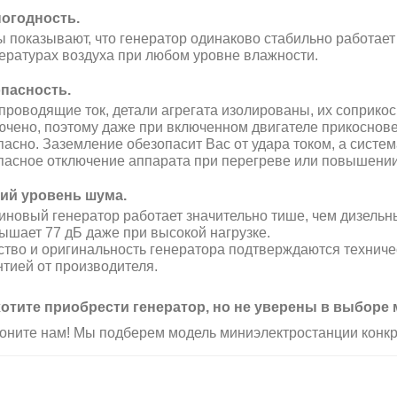
огодность.
ы показывают, что генератор одинаково стабильно работает к
ературах воздуха при любом уровне влажности.
пасность.
 проводящие ток, детали агрегата изолированы, их соприк
ючено, поэтому даже при включенном двигателе прикоснове
пасно. Заземление обезопасит Вас от удара током, а систе
пасное отключение аппарата при перегреве или повышени
ий уровень шума.
иновый генератор работает значительно тише, чем дизельны
ышает 77 дБ даже при высокой нагрузке.
ство и оригинальность генератора подтверждаются технич
нтией от производителя.
отите приобрести генератор, но не уверены в выборе
оните нам! Мы подберем модель миниэлектростанции конкр