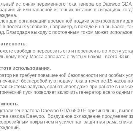
льный источник переменного тока генератор Daewoo GDA 
аварийный или запасной источник питания в ситуациях, когд
еждена.
лен для организации временной подачи электроэнергии для
е в полевых условиях, например, в походе и на рыбалке, т
ад. Благодаря выходу с постоянным током может использов
ативность.
ожете свободно перевозить его и переносить по месту уст
льшому весу. Масса аппарата с пустым баком - всего 83 кг.
тота использования.
ратор не требует повышенной безопасности или особых усло
печивает бесперебойную подачу тока в течение 15 часов по
тая система запуска, срабатывает даже при работе в низки
трический пуск позволяет включить генератор всего одним 
жность.
детали генератора Daewoo GDA 6800 E оригинальны, выпо
ства завода Daewoo. Воздушное охлаждение продлевает жиз
коррозийным покрытием и усиленная защитная рама снижаю
еждений.