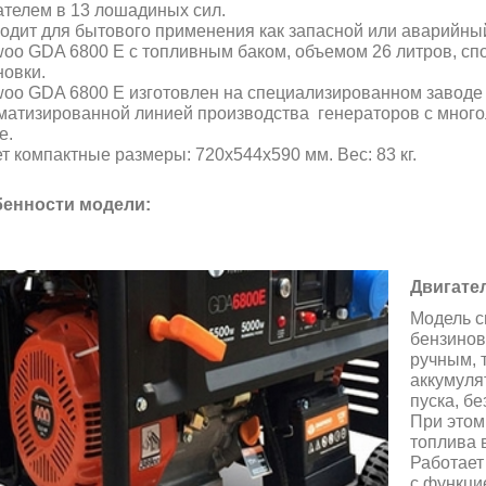
ателем в 13 лошадиных сил.
одит для бытового применения как запасной или аварийный
oo GDA 6800 E с топливным баком, объемом 26 литров, спос
новки.
oo GDA 6800 E изготовлен на специализированном заводе
матизированной линией производства генераторов с мног
е.
т компактные размеры: 720х544х590 мм. Вес: 83 кг.
енности модели:
Двигате
Модель с
бензинов
ручным, 
аккумуля
пуска, бе
При этом
топлива в
Работает
с функци