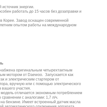
 источник энергии.
обен работать до 15 часов без дозаправки и
 в Корее. Завод оснащен современной
олетним опытом работы на международном
ль
набжена оригинальным четырехтактным
ым мотором от Daewoo. Запускается как
так и электрическим стартером от
тора, вручную или с помощью электрического
з вашего участия.
 модель отличается экономным потреблением
 сравнении с аналогами: 1,7 л/ч.
 на бензине. Имеет встроенный датчик масла
ей автоматического отключения аппарата,