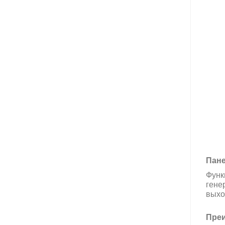
Пане
Функ
гене
выход
Преи