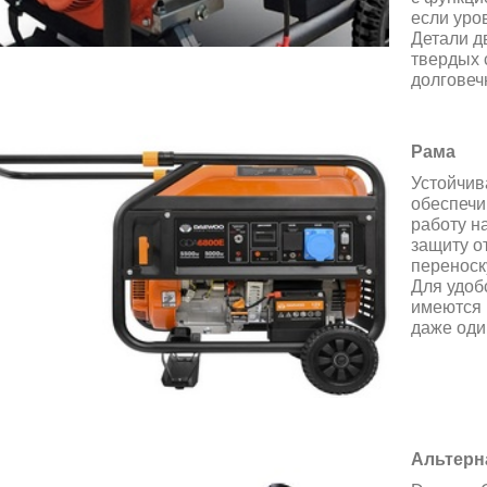
если уро
Детали д
твердых 
долговеч
Рама
Устойчив
обеспечи
работу н
защиту о
переноск
Для удоб
имеются 
даже оди
Альтерн