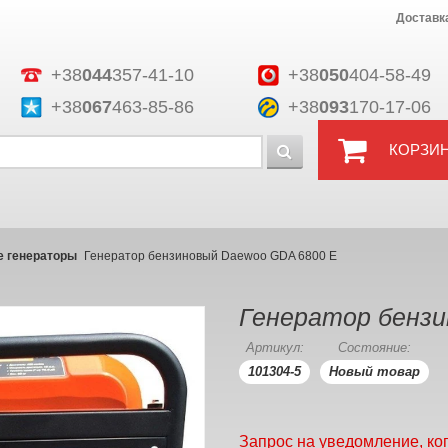
Доставк
+38
044
357-41-10
+38
050
404-58-49
+38
067
463-85-86
+38
093
170-17-06
КОРЗИ
 генераторы
Генератор бензиновый Daewoo GDA 6800 Е
Генератор бензи
Артикул:
Состояние:
101304-5
Новый товар
Запрос на уведомление, ко