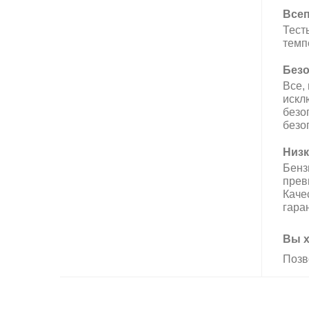
Всеп
Тест
темп
Безо
Все,
искл
безо
безо
Низк
Бенз
прев
Каче
гара
Вы х
Позв