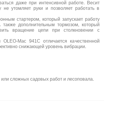
ваться даже при интенсивной работе. Весит
му не утомляет руки и позволяет работать в
онным стартером, который запускает работу
А также дополнительным тормозом, который
овить вращение цепи при столкновении с
ли OLEO-Маc 941C отличается качественной
ективно снижающей уровень вибрации.
т
или сложных садовых работ и лесоповала
.