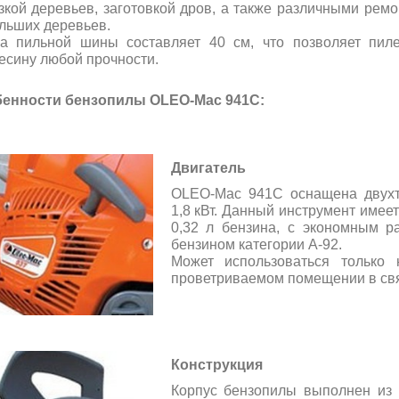
зкой деревьев, заготовкой дров, а также различными рем
льших деревьев.
а пильной шины составляет 40 см, что позволяет пил
есину любой прочности.
енности бензопилы OLEO-Маc 941C:
Двигатель
OLEO-Маc 941C оснащена двухт
1,8 кВт. Данный инструмент имее
0,32 л бензина, с экономным 
бензином категории А-92.
Может использоваться только
проветриваемом помещении в свя
Конструкция
Корпус бензопилы выполнен из 