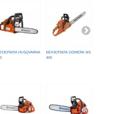
ЕНЗОПИЛА HUSQVARNA
БЕНЗОПИЛА ODWERK MS
БЕНЗОПИ
0
405
937 PS /4