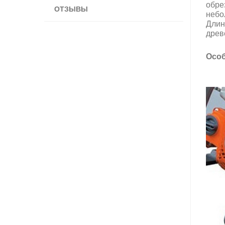
обре
ОТЗЫВЫ
небо
Длин
древ
Особ