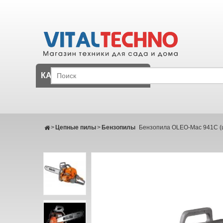
КАТАЛОГ
>
Цепные пилы
>
Бензопилы
Бензопила OLEO-Маc 941C (ш