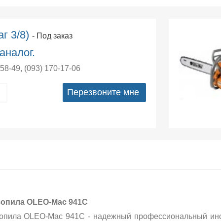
г 3/8)
- Под заказ
аналог.
-58-49
,
(093) 170-17-06
Перезвоните мне
опила OLEO-Маc 941C
опила OLEO-Маc 941C - надежный профессиональный инст