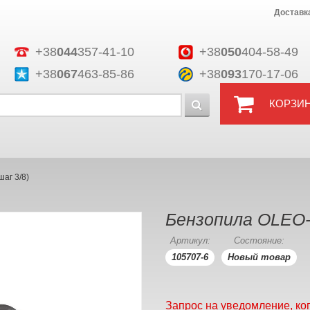
Доставк
+38
044
357-41-10
+38
050
404-58-49
+38
067
463-85-86
+38
093
170-17-06
КОРЗИ
аг 3/8)
Бензопила OLEO-
Артикул:
Состояние:
105707-6
Новый товар
Запрос на уведомление, ко