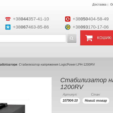
Доставка
О
+38
044
357-41-10
+38
050
404-58-49
+38
067
463-85-86
+38
093
170-17-06
КОШИК:
абілізатори
Стабилизатор напряжения LogicPower LPH-1200RV
Стабилизатор на
1200RV
Артикул:
Стан:
107904-10
Новий товар