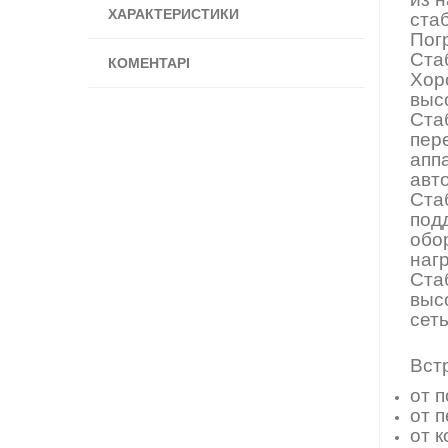
ХАРАКТЕРИСТИКИ
ста
Пог
Ста
КОМЕНТАРІ
Хор
выс
Ста
пер
апп
авт
Ста
под
обо
нагр
Ста
выс
сет
Вст
от 
от п
от к