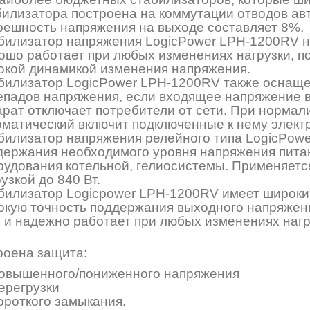
билизатора построена на коммутации отводов а
решность напряжения на выходе составляет 8%.
билизатор напряжения LogicPower LPH-1200RV н
ошо работает при любых изменениях нагрузки, п
окой динамикой изменения напряжения.
билизатор LogicPower LPH-1200RV также оснаще
епадов напряжения, если входящее напряжение в
арат отключает потребители от сети. При нормал
оматический включит подключенные к нему элект
билизатор напряжения релейного типа LogicPow
держания необходимого уровня напряжения питани
рудования котельной, гелиосистемы. Применяется
узкой до 840 Вт.
билизатор Logicpower LPH-1200RV имеет широки
окую точность поддержания выходного напряжен
ь и надежно работает при любых изменениях нагр
роена защита:
повышенного/пониженного напряжения
ерегрузки
ороткого замыкания.