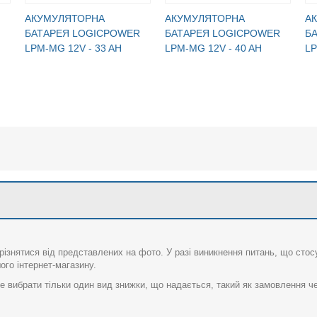
АКУМУЛЯТОРНА
АКУМУЛЯТОРНА
А
БАТАРЕЯ LOGICPOWER
БАТАРЕЯ LOGICPOWER
Б
LPM-MG 12V - 33 AH
LPM-MG 12V - 40 AH
LP
різнятися від представлених на фото. У разі виникнення питань, що сто
го інтернет-магазину.
 вибрати тільки один вид знижки, що надається, такий як замовлення че