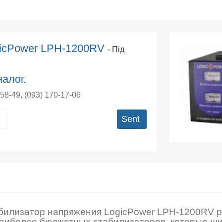
gicPower LPH-1200RV
- Під
алог.
-58-49
,
(093) 170-17-06
Sent
билизатор напряжения LogicPower LPH-1200RV рел
наиболее бюджетных стабилизаторов, которые шир