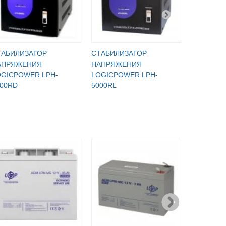
ТАБИЛИЗАТОР
СТАБИЛИЗАТОР
СТАБИЛИ
АПРЯЖЕНИЯ
НАПРЯЖЕНИЯ
НАПРЯЖ
OGICPOWER LPH-
LOGICPOWER LPH-
LOGICPO
000RD
5000RL
5000RV