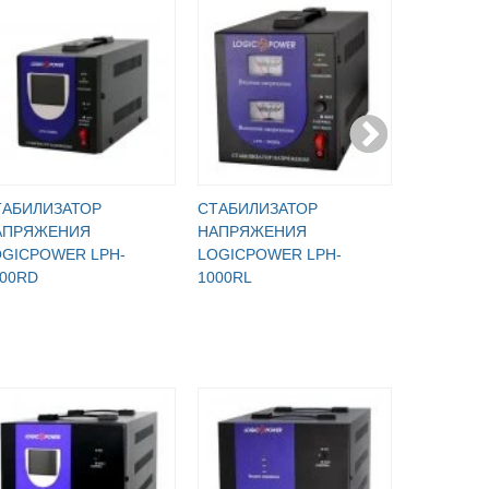
ТАБИЛИЗАТОР
СТАБИЛИЗАТОР
СТАБИЛИ
АПРЯЖЕНИЯ
НАПРЯЖЕНИЯ
НАПРЯЖ
OGICPOWER LPH-
LOGICPOWER LPH-
LOGICPO
000RD
1000RL
1000RV