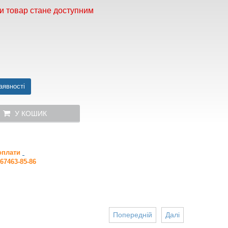
и товар стане доступним
аявності
У КОШИК
 оплати
67463-85-86
Попередній
Далі