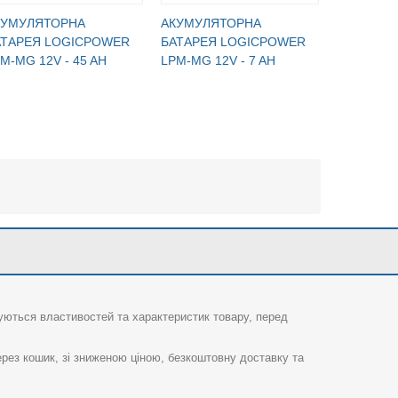
КУМУЛЯТОРНА
АКУМУЛЯТОРНА
АКУМУЛЯ
АТАРЕЯ LOGICPOWER
БАТАРЕЯ LOGICPOWER
БАТАРЕЯ
M-MG 12V - 45 AH
LPM-MG 12V - 7 AH
LPM-MG 12
суються властивостей та характеристик товару, перед
рез кошик, зі зниженою ціною, безкоштовну доставку та