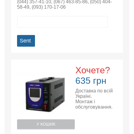
(044) 357-41-10
,
(067) 463-85-86
,
(050) 404-
58-49
,
(093) 170-17-06
Sent
Хочете?
635 грн
Доставка по всій
Україні.
Монтаж і
обслуговування.
У КОШИК