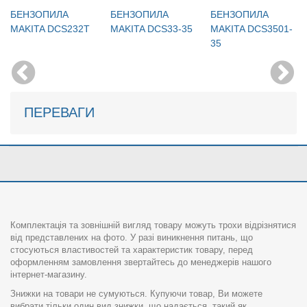
БЕНЗОПИЛА
БЕНЗОПИЛА
БЕНЗОПИЛА
MAKITA DCS232T
MAKITA DCS33-35
MAKITA DCS3501-
35
ПЕРЕВАГИ
Комплектація та зовнішній вигляд товару можуть трохи відрізнятися
від представлених на фото. У разі виникнення питань, що
стосуються властивостей та характеристик товару, перед
оформленням замовлення звертайтесь до менеджерів нашого
інтернет-магазину.
Знижки на товари не сумуються. Купуючи товар, Ви можете
вибрати тільки один вид знижки, що надається, такий як