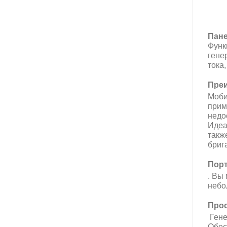
Пане
Функ
гене
тока
Преи
Моби
прим
недо
Идеа
такж
бриг
Порт
. Вы
небо
Прос
Гене
Обес