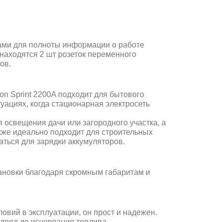
ами для полноты информации о работе
находятся 2 шт розеток переменного
ов.
ton
Sprint 2200A
подходит для бытового
уациях, когда стационарная электросеть
 освещения дачи или загородного участка, а
акже идеально подходит для строительных
аться для зарядки аккумуляторов.
тановки благодаря скромным габаритам и
овий в эксплуатации, он прост и надежен.
дряд до исчерпания топлива.