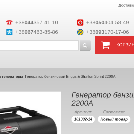
Доставк
+38
044
357-41-10
+38
050
404-58-49
+38
067
463-85-86
+38
093
170-17-06
КОРЗИ
 генераторы
Генератор бензиновый Briggs & Stratton Sprint 2200A
Генератор бензино
2200A
Артикул:
Состояние:
101302-14
Новый товар