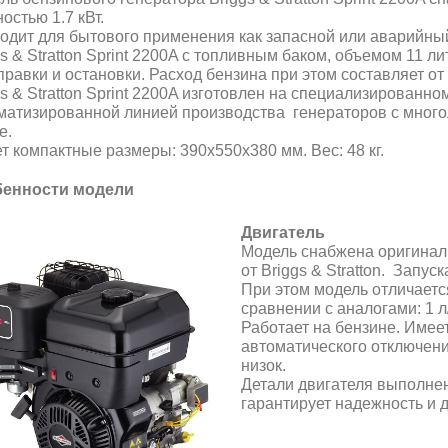
остью 1.7 кВт.
одит для бытового применения как запасной или аварийный
gs & Stratton Sprint 2200A с топливным баком, объемом 11 ли
правки и остановки. Расход бензина при этом составляет от 
gs & Stratton Sprint 2200A изготовлен на специализирован
матизированной линией производства генераторов с мног
е.
т компактные размеры: 390х550х380 мм. Вес: 48 кг.
енности модели
Двигатель
Модель снабжена оригина
от Briggs & Stratton. Запус
При этом модель отличает
сравнении с аналогами: 1 л/
Работает на бензине. Имее
автоматического отключени
низок.
Детали двигателя выполнен
гарантирует надежность и 