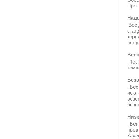
Прос
Наде
Все 
стан
корп
повр
Всеп
. Тес
темп
Безо
. Вс
искл
безо
безо
Низк
. Бе
прев
Каче