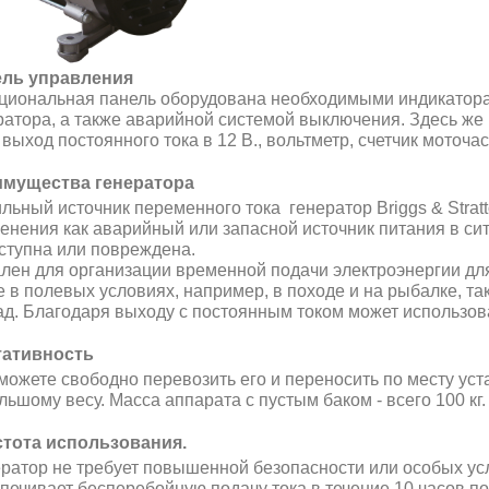
ль управления
циональная панель оборудована необходимыми индикатор
ратора, а также аварийной системой выключения. Здесь же 
,
выход постоянного тока в 12 В., вольтметр, счетчик моточас
мущества генератора
льный источник переменного тока генератор Briggs & Strat
енения как аварийный или запасной источник питания в сит
ступна или повреждена.
лен для организации временной подачи электроэнергии для
е в полевых условиях, например, в походе и на рыбалке, т
ад. Благодаря выходу с постоянным током может использов
ативность
 можете свободно перевозить его и переносить по месту ус
льшому весу. Масса аппарата с пустым баком - всего 100 кг.
тота использования.
ратор не требует повышенной безопасности или особых усл
печивает бесперебойную подачу тока в течение 10 часов по