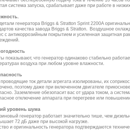
тая система запуска, срабатывает даже при работе в низки
жность.
детали генератора Briggs & Stratton
Sprint 2200A
оригинальн
дартов качества завода Briggs & Stratton. Воздушное охла
ус с антикоррозийным покрытием и усиленная защитная ра
еждений.
огодность
ты показывают, что генератор одинаково стабильно работает 
ературах воздуха при любом уровне влажности.
пасность
е проводящие ток детали агрегата изолированы, их соприк
ючено, поэтому даже при включенном двигателе прикоснове
пасно. Заземление обезопасит вас от удара током, а систе
пасное отключение аппарата при перегреве или повышени
ий уровень шума
нзиновый генератор работает значительно тише, чем дизель
ышает 72 дБ даже при высокой нагрузке.
ство и оригинальность генератора подтверждаются технич