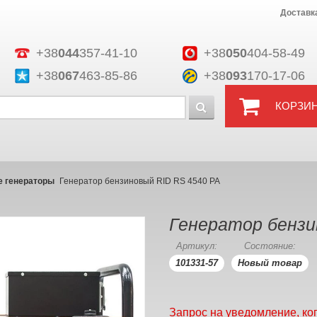
Доставк
+38
044
357-41-10
+38
050
404-58-49
+38
067
463-85-86
+38
093
170-17-06
КОРЗИ
 генераторы
Генератор бензиновый RID RS 4540 PA
Генератор бензи
Артикул:
Состояние:
101331-57
Новый товар
Запрос на уведомление, ко