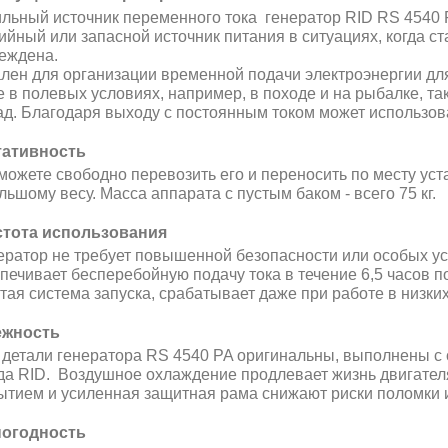
льный источник переменного тока генератор RID RS 4540 
ийный или запасной источник питания в ситуациях, когда с
еждена.
лен для организации временной подачи электроэнергии для
е в полевых условиях, например, в походе и на рыбалке, т
ад. Благодаря выходу с постоянным током может использов
ативность
 можете свободно перевозить его и переносить по месту ус
льшому весу. Масса аппарата с пустым баком - всего 75 кг.
тота использования
ератор не требует повышенной безопасности или особых усл
печивает бесперебойную подачу тока в течение 6,5 часов п
тая система запуска, срабатывает даже при работе в низки
ежность
 детали генератора RS 4540 PA оригинальны, выполнены с
да RID. Воздушное охлаждение продлевает жизнь двигателя
ытием и усиленная защитная рама снижают риски поломки 
огодность