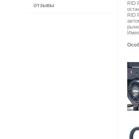
RID 
ОТЗЫВЫ
оста
RID 
авто
рынк
Имее
Особ