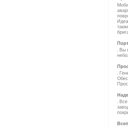
Моби
авар
повр
Идеа
такж
бриг
Порт
. Вы
небо
Прос
.
Ген
Обес
Прос
Над
.
Все
заво
покр
Всеп