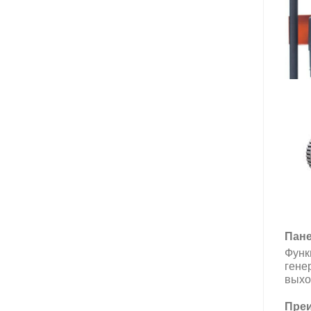
Пане
Функ
гене
выход
Преи