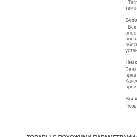
. Тес
темп
Безо
. Вс
опер
абсо
обес
уста
Низк
Б
енз
прев
Каче
прои
Вы х
Позв
ТОВАРЫ С ПОХОЖИМИ ПАРАМЕТРАМИ: