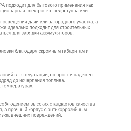
PA подходит для бытового применения как
тационарная электросеть недоступна или
 освещения дачи или загородного участка, а
акже идеально подходит для строительных
аться для зарядки аккумуляторов.
тановки благодаря скромным габаритам и
овий в эксплуатации, он прост и надежен.
одряд до исчерпания топлива.
х температурах.
 соблюдением высоких стандартов качества
, а прочный корпус с антикоррозийным
из-за внешних повреждений.