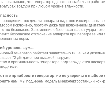
ты показывают, что генератор одинаково стабильно работает 
ературах воздуха при любом уровне влажности.
пасность
е проводящие ток детали аппарата надежно изолированы, 
атором исключено, поэтому даже при включенном двигателе
лютно безопасно. Заземление обезопасит вас от удара токо
печит безопасное отключение аппарата при перегреве ил
новленных норм.
ий уровень шума
.
иновый генератор работает значительно тише, чем дизельны
ышает 72 дБ даже при высокой нагрузке
.
ство и оригинальность генератора подтверждаются паспорт
зводителя.
отите приобрести генератор, но не уверены в выборе
оните нам! Мы подберем модель миниэлектростанции конкр