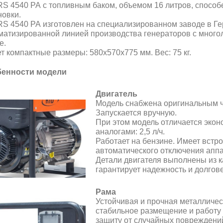
RS 4540 PA с топливным баком, объемом 16 литров, способе
новки.
RS 4540 PA изготовлен на специализированном заводе в Г
матизированной линией производства генераторов с мног
е.
т компактные размеры: 580х570х775 мм. Вес: 75 кг.
енности модели
Двигатель
Модель снабжена оригинальным ч
Запускается
вручную
.
При этом модель отличается эко
аналогами: 2,5 л/ч.
Работает на бензине. Имеет встр
автоматического отключения аппа
Детали двигателя выполнены из к
гарантирует надежность и долгов
Рама
Устойчивая и прочная металличес
стабильное размещение и работу 
защиту от случайных повреждений