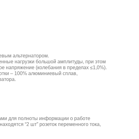
евым альтернатором.
нные нагрузки большой амплитуды, при этом
е напряжение (колебания в пределах ≤1,0%).
отки – 100% алюминиевый сплав,
ратора.
ами для полноты информации о работе
аходятся “2 шт” розеток переменного тока,