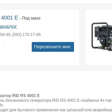
 4001 E
- Под заказ
аналог.
-58-49
,
(093) 170-17-06
Перезвоните мне
ратор RID RS 4001 E
ль бензинового генератора RID RS 4001 E снабжена 4х-та
Вт.
одит для бытового применения как запасной или аварийный