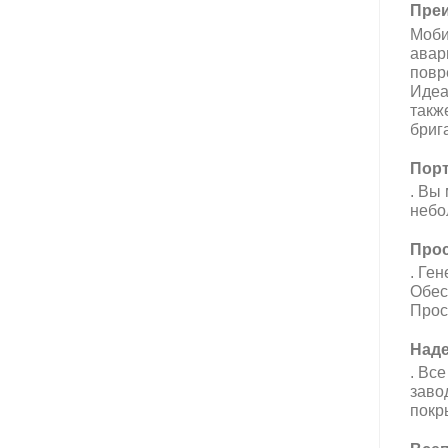
Преи
Моби
авар
повр
Идеа
такж
бриг
Порт
. Вы
небо
Прос
.
Ген
Обес
Прос
Над
.
Все
заво
покр