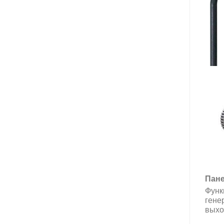
Пане
Функ
гене
выход