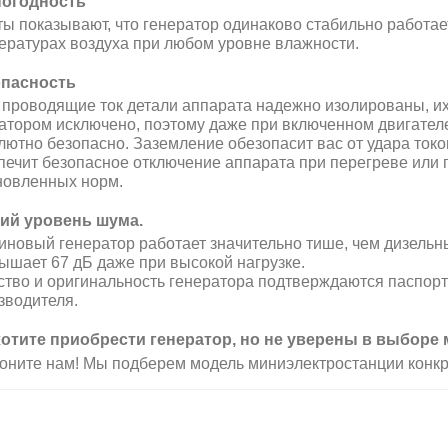
огодность
ты показывают, что генератор одинаково стабильно работает 
ературах воздуха при любом уровне влажности.
пасность
е проводящие ток детали аппарата надежно изолированы, 
атором исключено, поэтому даже при включенном двигателе
лютно безопасно. Заземление обезопасит вас от удара токо
печит безопасное отключение аппарата при перегреве ил
новленных норм.
ий уровень шума
.
иновый генератор работает значительно тише, чем дизельны
ышает 67 дБ даже при высокой нагрузке
.
ство и оригинальность генератора подтверждаются паспорт
зводителя.
отите приобрести генератор, но не уверены в выборе
оните нам! Мы подберем модель миниэлектростанции конкр