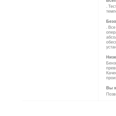
Всеп
. Тес
темп
Безо
. Вс
опер
абсо
обес
уста
Низк
Б
енз
прев
Каче
прои
Вы х
Позв