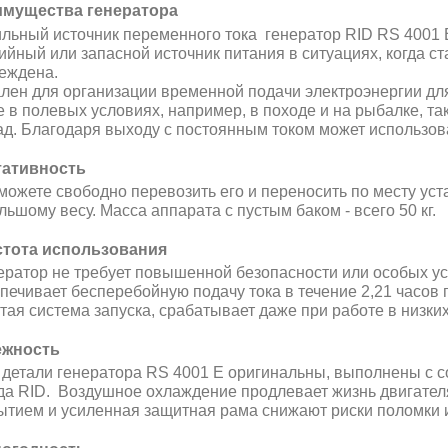
мущества генератора
льный источник переменного тока генератор RID RS 4001 
ийный или запасной источник питания в ситуациях, когда с
еждена.
лен для организации временной подачи электроэнергии для
е в полевых условиях, например, в походе и на рыбалке, т
ад. Благодаря выходу с постоянным током может использов
ативность
 можете свободно перевозить его и переносить по месту ус
льшому весу. Масса аппарата с пустым баком - всего 50 кг.
тота использования
ератор не требует повышенной безопасности или особых усл
печивает бесперебойную подачу тока в течение 2,21 часов 
тая система запуска, срабатывает даже при работе в низки
ежность
 детали генератора RS 4001 E оригинальны, выполнены с 
да RID. Воздушное охлаждение продлевает жизнь двигателя
ытием и усиленная защитная рама снижают риски поломки 