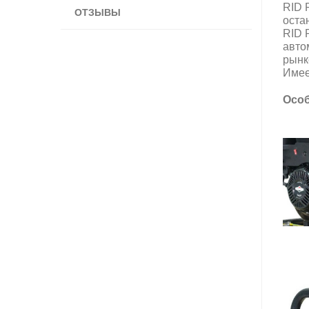
RID 
ОТЗЫВЫ
оста
RID 
авто
рынк
Имее
Особ