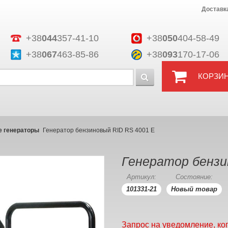
Доставк
+38
044
357-41-10
+38
050
404-58-49
+38
067
463-85-86
+38
093
170-17-06
КОРЗИ
 генераторы
Генератор бензиновый RID RS 4001 E
Генератор бензи
Артикул:
Состояние:
101331-21
Новый товар
Запрос на уведомление, ко