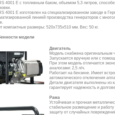
RS 4001 E с топливным баком, объемом 5,3 литров, способен
новки.
RS 4001 E изготовлен на специализированном заводе в Ге
матизированной линией производства генераторов с мног
е.
т компактные размеры: 520х735х510 мм. Вес: 50 кг.
енности модели
Двигатель
Модель снабжена оригинальным ч
Запускается
вручную или с помощ
При этом модель отличается эко
аналогами: 2,5 л/ч.
Работает на бензине. Имеет встр
автоматического отключения аппа
Детали двигателя выполнены из к
гарантирует надежность и долгов
Рама
Устойчивая и прочная металличес
стабильное размещение и работу 
защиту от случайных повреждений