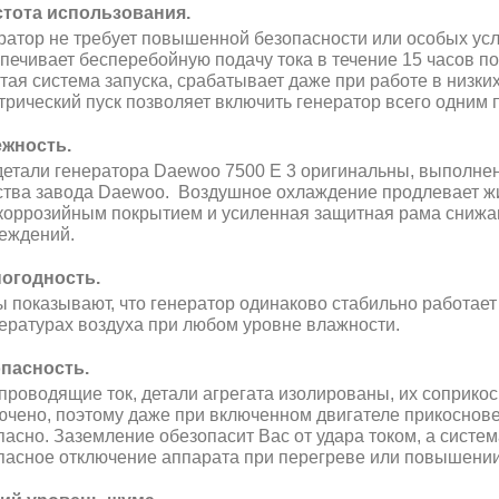
тота использования.
ратор не требует повышенной безопасности или особых усло
печивает бесперебойную подачу тока в течение 15 часов по
тая система запуска, срабатывает даже при работе в низки
трический пуск позволяет включить генератор всего одним 
жность.
детали генератора Daewoo 7500 E 3 оригинальны, выполне
ства завода Daewoo. Воздушное охлаждение продлевает жиз
коррозийным покрытием и усиленная защитная рама снижаю
еждений.
огодность.
ы показывают, что генератор одинаково стабильно работает к
ературах воздуха при любом уровне влажности.
пасность.
 проводящие ток, детали агрегата изолированы, их соприк
ючено, поэтому даже при включенном двигателе прикоснове
пасно. Заземление обезопасит Вас от удара током, а систе
пасное отключение аппарата при перегреве или повышени