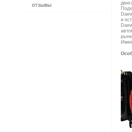
двиг
ОТЗЫВЫ
Подх
Daew
и ос
Daew
авто
рынк
Имее
Особ