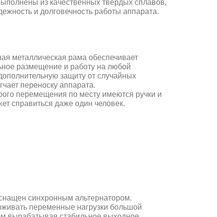
выполнены из качественных твердых сплавов,
дежность и долговечность работы аппарата.
ная металлическая рама обеспечивает
ьное размещение и работу на любой
 дополнительную защиту от случайных
гчает переноску аппарата.
рого перемещения по месту имеются ручки и
жет справиться даже один человек.
снащен синхронным альтернатором.
рживать переменные нагрузки большой
ом вырабатывая стабильное выходное