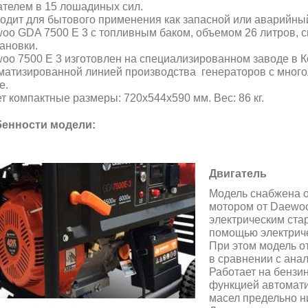
ателем в 15 лошадиных сил.
одит для бытового применения как запасной или аварийный
oo GDA 7500 E 3 с топливным баком, объемом 26 литров, сп
тановки.
oo 7500 E 3 изготовлен на специализированном заводе в 
матизированной линией производства генераторов с мног
е.
т компактные размеры: 720х544х590 мм. Вес: 86 кг.
енности модели:
Двигатель
Модель снабжена 
мотором от Daewoo.
электрическим ста
помощью электричес
При этом модель о
в сравнении с анало
Работает на бензи
функцией автомати
масел предельно н