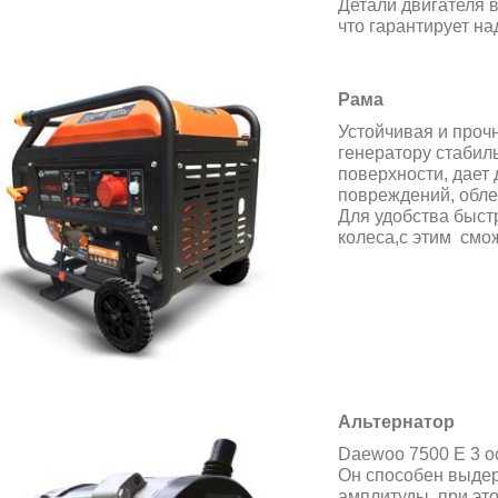
Детали двигателя 
что гарантирует на
Рама
Устойчивая и проч
генератору стабил
поверхности, дает
повреждений, обле
Для удобства быст
колеса,с этим смо
Альтернатор
Daewoo 7500 E 3 о
Он способен выде
амплитуды, при эт