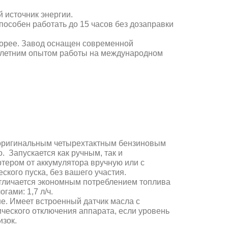
 источник энергии.
особен работать до 15 часов без дозаправки
Корее. Завод оснащен современной
олетним опытом работы на международном
оригинальным четырехтактным бензиновым
 Запускается как ручным, так и
ртером от аккумулятора вручную или с
кого пуска, без вашего участия.
тличается экономным потреблением топлива
гами: 1,7 л/ч.
не. Имеет встроенный датчик масла с
ческого отключения аппарата, если уровень
изок.