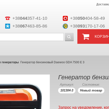
Доставк
+38
044
357-41-10
+38
050
404-58-49
+38
067
463-85-86
+38
093
170-17-06
КОРЗИ
 генераторы
Генератор бензиновый Daewoo GDA 7500 Е 3
Генератор бензи
Артикул:
Состояние:
101304-3
Новый товар
Запрос на уведомление, ко