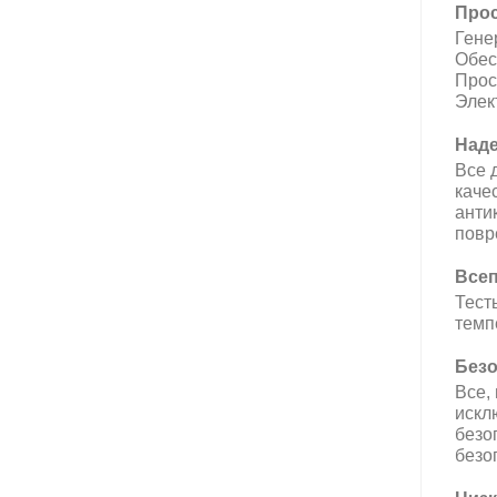
Прос
Гене
Обес
Прос
Элек
Наде
Все 
каче
анти
повр
Всеп
Тест
темп
Безо
Все,
искл
безо
безо