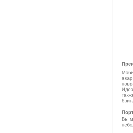
Преи
Моби
авар
повр
Идеа
такж
бриг
Порт
Вы м
небо