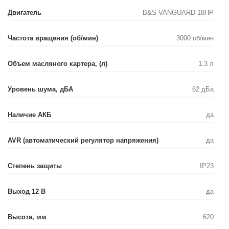
Двигатель
B&S VANGUARD 18HP
Частота вращения (об/мин)
3000 об/мин
Объем масляного картера, (л)
1.3 л
Уровень шума, дБA
62 дБа
Наличие АКБ
да
AVR (автоматический регулятор напряжения)
да
Степень защиты
IP23
Выход 12 В
да
Высота, мм
620