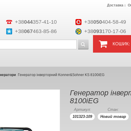
Доставка
О
+38
044
357-41-10
+38
050
404-58-49
+38
067
463-85-86
+38
093
170-17-06
КОШИК:
енератори
Генератор інверторний Konner&Sohner KS 8100iEG
Генератор інвер
8100iEG
Артикул:
Стан:
101323-109
Новий товар