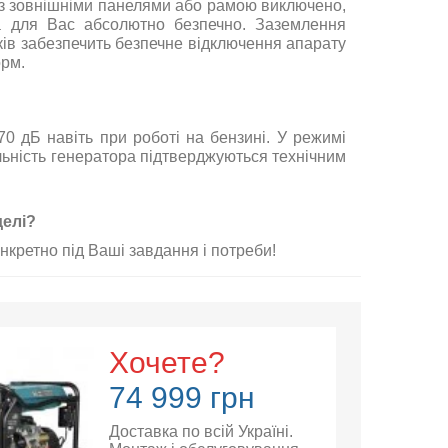
з
зовнішніми
панелями
або
рамою
виключено
,
а
для
Вас
абсолютно
безпечно
.
Заземлення
ків
забезпечить
безпечне
відключення
апарату
орм
.
70
дБ
навіть
при
роботі
на
бензині
.
У
режимі
льність
генератора
підтверджуються
технічним
елі
?
нкретно
під
Ваші
завдання
і
потреби
!
Хочете?
74 999 грн
Доставка по всій Україні.