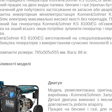
ль гібридного генератора Konner&Sohner KS 8100iEG забез
який працює на двох видах палива: бензині і газі (пропан-бут
начений для побутового застосування як запасне або аварій
актна инверторная мініелектростанція Konner&Sohner 
бляє електрику максимально високої якості без перепадів. П
вний бак генератора Konner&Sohner KS 8100iEG об'ємом
ва на інший всього лише потрібно зупинити генератор і пер
ва.
er&Sohner KS 8100iEG виготовлений на спеціалізованому 
бництва генераторів з використанням сучасних технологій з
компактні розміри:
765х505х555
мм. Вага: 68 кг.
бливості
моделі
Двигун
Модель
укомплектована
оригін
виробника
-
Konner&Sohnen
.
Запу
Деталі
двигуна
виконані
з
якісн
довговічність
роботи
апарату
.
Працює
на
бензині
і
газі
,
для
п