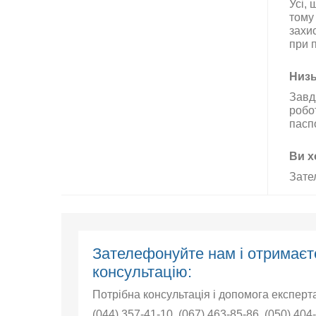
Усі
,
щ
тому
захи
при
Низ
Завд
робо
пасп
Ви
х
Зате
Зателефонуйте нам і отрима
консультацію:
Потрібна консультація і допомога експерт
(044) 357-41-10
,
(067) 463-85-86
,
(050) 404