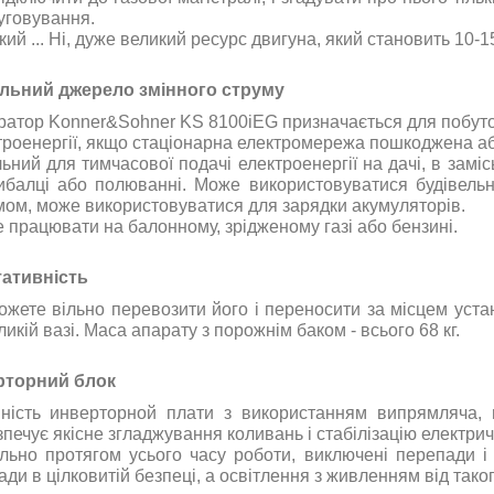
уговування
.
кий
...
Ні
,
дуже
великий
ресурс
двигуна
,
який
становить
10-1
ільний
джерело
змінного
струму
ратор
Konner&Sohner KS 8100iEG
призначається
для
побут
троенергії
,
якщо
стаціонарна
електромережа
пошкоджена
а
льний
для
тимчасової
подачі
електроенергії
на
дачі
,
в
заміс
ибалці
або
полюванні
.
Може
використовуватися
будівель
мом
,
може
використовуватися
для
зарядки
акумуляторів
.
е
працювати
на
балонному
,
зрідженому
газі або бензині
.
ативність
ожете
вільно
перевозити
його
і
переносити
за місцем
уста
икій вазі
.
Маса
апарату
з
порожнім
баком
-
всього
68
кг
.
рторний блок
ність инверторной плати з використанням випрямляча, 
зпечує якісне згладжування коливань і стабілізацію електрич
ільно протягом усього часу роботи, виключені перепади і
ди в цілковитій безпеці, а освітлення з живленням від таког