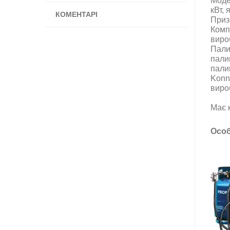
Моде
кВт, 
КОМЕНТАРІ
Приз
Комп
виро
Пали
пали
пали
Konn
виро
Має 
О
со