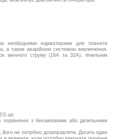
на
необхідними
індикаторами
для
повноти
а
,
а
також
аварійною системою
виключення
.
ок
змінного
струму
(
16А
та 32А)
,
лічильник
EG це
:
в
порівнянні
з
бензиновими
або
дизельними
,
його
не потрібно
дозаправляти
.
Досить
один
ки
в
моменти
,
коли
потрібно
виконати
технічне