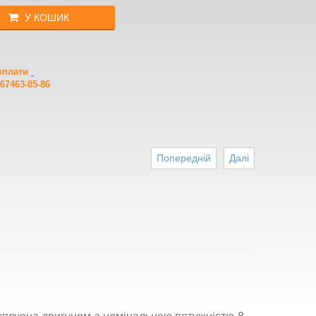
У КОШИК
 оплати
67463-85-86
Попередній
Далі