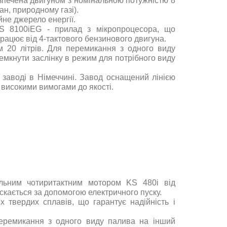
печена двигуном з номінальною потужністю 8
ан, природному газі).
не джерело енергії.
KS 8100iEG - прилад з мікропроцесора, що
рацює від 4-тактового бензинового двигуна.
 20 літрів. Для перемикання з одного виду
емкнути заслінку в режим для потрібного виду
заводі в Німеччині. Завод оснащений лінією
 високими вимогами до якості.
альним
чотиритактним
мотором
KS 480i
від
скається за допомогою електричного пуску.
их
твердих
сплавів
,
що
гарантує
надійність
і
еремикання
з
одного
виду
палива
на
інший