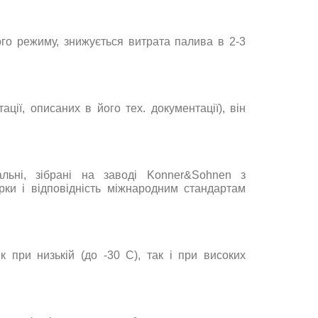
го
режиму
,
знижується
витрата
палива
в
2-3
тації
,
описаних
в
його
тех.
документації
)
,
він
льні
,
зібрані
на
заводі
Konner&Sohnen
з
рки
і
відповідність
міжнародним
стандартам
як
при
низькій
(
до
-30
С
)
,
так
і
при
високих