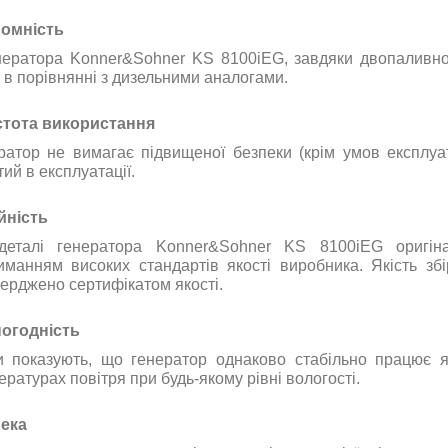
омність
нератора
Konner&Sohner KS 8100iEG,
завдяки
двопаливно
в
порівнянні
з
дизельними
аналогами
.
тота використання
ратор
не вимагає
підвищеної
безпеки
(
крім
умов
експлуа
тий
в
експлуатації
.
йність
деталі
генератора
Konner&Sohner KS 8100iEG оригіна
иманням
високих
стандартів
якості
виробника
.
Якість збі
верджено
сертифікатом
якості
.
огодність
и
показують
,
що
генератор
однаково
стабільно
працює
ературах
повітря
при
будь-якому
рівні
вологості
.
ека