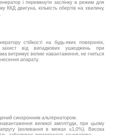
генератор
і
перемкнути
заслінку
в
режим
для
му
ККД
двигуна
,
кількість
обертів на хвилину
,
.
енератору
стійкості
на
будь-яких
поверхнях
,
захист
від
випадкових
ушкоджень
при
ама
витримує
великі
навантаження
,
не гнеться
енесення
апарату
.
щений
синхронним
альтернатором
.
навантаження
великої амплітуди
,
при
цьому
апругу
(
коливання
в
межах
≤1,0
%
)
.
Висока
ідь
,
забезпечує
довговічність
генератора
.