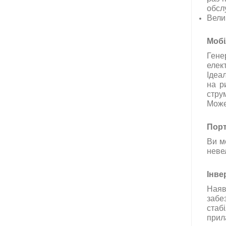
обсл
Вели
Моб
Гене
елек
Ідеа
на
р
стру
Мож
П
орт
Ви
м
невел
Інве
Наяв
забе
стаб
прила