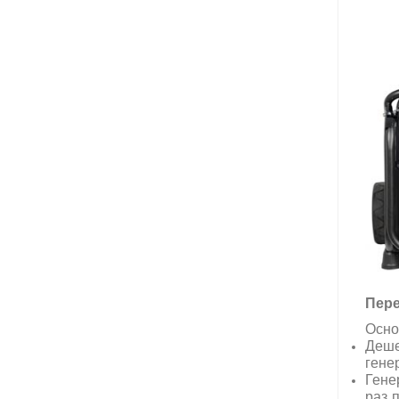
П
ер
Осно
Деш
гене
Гене
раз
п