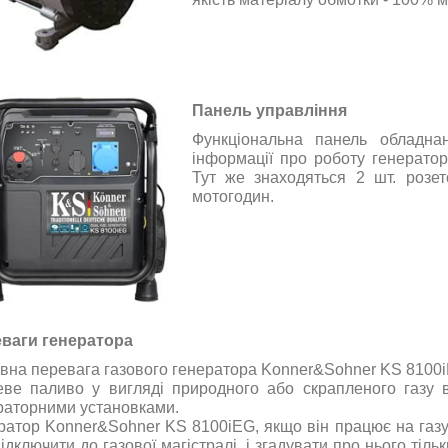
Панель управління
Функціональна
панель
обладна
інформації
про роботу
генератор
Тут
же
знаходяться
2
шт
.
розет
мотогодин
.
еваги
генератора
вна перевага
газового
генератора
Konner&Sohner KS 8100i
еве
паливо
у вигляді
природного
або
скрапленого
газу
раторними
установками
.
ратор
Konner&Sohner KS 8100iEG,
якщо
він
працює
на
газу
ідключити
до
газової
магістралі
,
і
згадувати
про нього
тіль