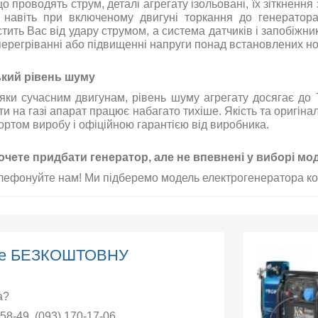
о проводять
струм
,
деталі
агрегату
ізольовані
,
їх
зіткнення
навіть
при
включеному
двигуні
торкання
до генератор
стить
Вас
від
удару
струмом
,
а
система
датчиків
і
запобіжни
перегріванні
або
підвищенні
напруги
понад
встановлених
н
ький
рівень
шуму
яки
сучасним
двигунам
,
рівень
шуму
агрегату
досягає
до
ти
на
газі
апарат
працює
набагато
тихіше
.
Якість та оригіна
ортом
виробу
і
офіційною гарантією
від
виробника
.
очете
придбати
генератор
,
але
не впевнені
у виборі
мод
лефонуйте нам!
Ми
підберемо
модель
електрогенератора
ко
єте БЕЗКОШТОВНУ
а?
-58-49
,
(093) 170-17-06