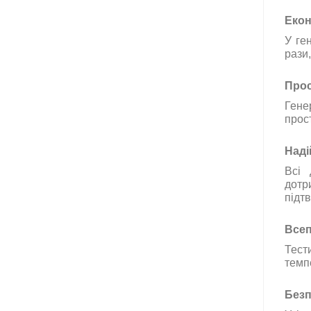
Екон
У
ге
рази
,
Прос
Гене
прос
Н
аді
Всі
дотр
підт
Всеп
Тест
темп
Безп