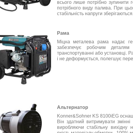
всього лише потрібно
зупинити
потрібного
виду
палива
.
При
цьо
стабільність
напруги
зберігаються
Рама
Міцна
металева
рама
надає
г
забезпечує
робочим
деталям
транспортуванні
або
установці
.
Р
і
не деформується
,
полегшує пер
Альтернатор
Konner&Sohner KS 8100iEG
осна
Він
здатний
витримувати
змінні
виробляючи
стабільну вихідну н
якість
матеріалу
обмотки
-
100
%
м