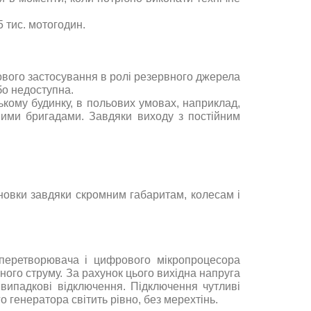
5
тис
.
мотогодин.
ового
застосування
в
ролі
резервного
джерела
бо
недоступна
.
ькому
будинку
,
в
польових
умовах
,
наприклад
,
ними
бригадами
.
Завдяки
виходу
з
постійним
новки
завдяки
скромним
габаритам, колесам
і
перетворювача і цифрового мікропроцесора
ного струму. За рахунок цього вихідна напруга
 випадкові відключення. Підключення чутливі
о генератора світить рівно, без мерехтінь.