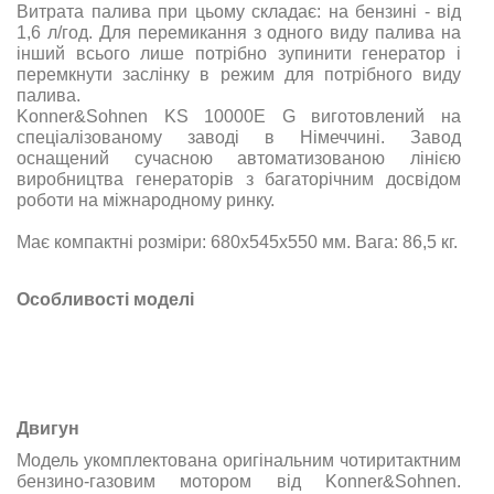
Витрата палива при цьому складає: на бензині - від
1,6 л/год. Для перемикання з одного виду палива на
інший всього лише потрібно зупинити генератор і
перемкнути заслінку в режим для потрібного виду
палива.
Konner&Sohnen KS 10000E G виготовлений на
спеціалізованому заводі в Німеччині. Завод
оснащений сучасною автоматизованою лінією
виробництва генераторів з багаторічним досвідом
роботи на міжнародному ринку.
Має компактні розміри:
680х545х550
мм. Вага: 86,5 кг.
Особливості моделі
Двигун
Модель укомплектована оригінальним чотиритактним
бензино-газовим мотором від Konner&Sohnen.