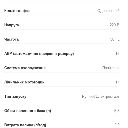
Кількість фаз
Однофазний
Напруга
220 В
Частота
50 Гц
АВР (автоматичне введення резерву)
Ні
Система охолодження
Повітряна
Лічильник мотогодин
Ні
Тип запуску
Ручний/Електростарт
Об'єм паливного бака (л)
5,3
Витрата палива (л/год)
2,5