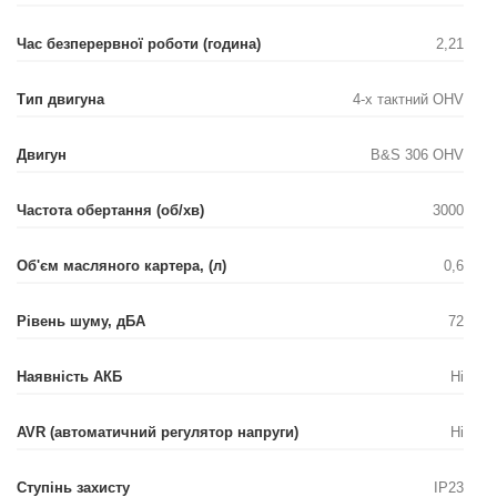
Час безперервної роботи (година)
2,21
Тип двигуна
4-х тактний OHV
Двигун
B&S 306 OHV
Частота обертання (об/хв)
3000
Об'єм масляного картера, (л)
0,6
Рівень шуму, дБА
72
Наявність АКБ
Ні
AVR (автоматичний регулятор напруги)
Ні
Ступінь захисту
IP23