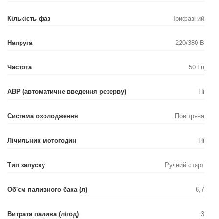
Кількість фаз
Трифазний
Напруга
220/380 В
Частота
50 Гц
АВР (автоматичне введення резерву)
Ні
Система охолодження
Повітряна
Лічильник мотогодин
Ні
Тип запуску
Ручний старт
Об'єм паливного бака (л)
6,7
Витрата палива (л/год)
3