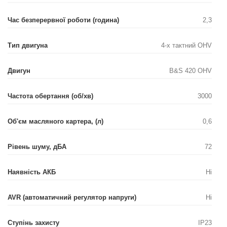
Час безперервної роботи (година)
2,3
Тип двигуна
4-х тактний OHV
Двигун
B&S 420 OHV
Частота обертання (об/хв)
3000
Об'єм масляного картера, (л)
0,6
Рівень шуму, дБА
72
Наявність АКБ
Ні
AVR (автоматичний регулятор напруги)
Ні
Ступінь захисту
IP23