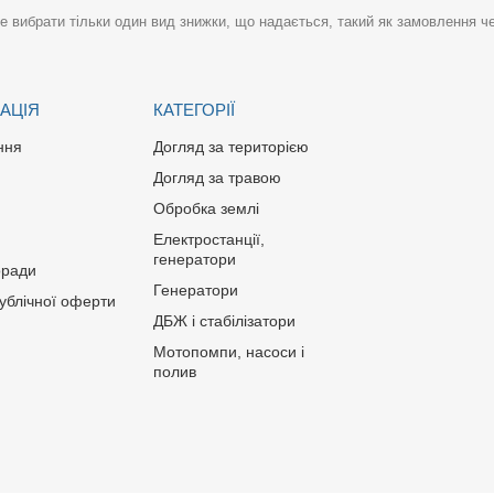
 вибрати тільки один вид знижки, що надається, такий як замовлення че
АЦІЯ
КАТЕГОРІЇ
ння
Догляд за територією
Догляд за травою
Обробка землі
Електростанції,
генератори
оради
Генератори
публічної оферти
ДБЖ і стабілізатори
Мотопомпи, насоси і
полив