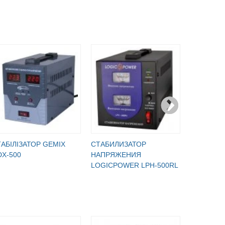
АБІЛІЗАТОР GEMIX
СТАБИЛИЗАТОР
СТАБИЛИ
X-500
НАПРЯЖЕНИЯ
НАПРЯЖ
LOGICPOWER LPH-500RL
LOGICPO