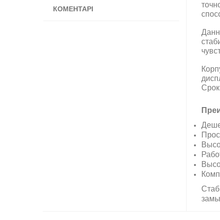
точн
КОМЕНТАРІ
спос
Данн
стаб
чувс
Корп
дисп
Срок
Преи
Деше
Прос
Высо
Рабо
Высо
Комп
Стаб
замы