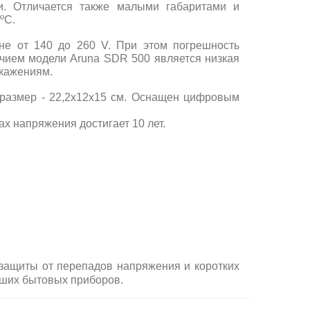
и. Отличается также малыми габаритами и
ºС.
не от 140 до 260 V. При этом погрешность
ичием модели Aruna SDR 500 является низкая
скажениям.
а размер - 22,2х12х15 см. Оснащен цифровым
х напряжения достигает 10 лет.
защиты от перепадов напряжения и коротких
аших бытовых приборов.