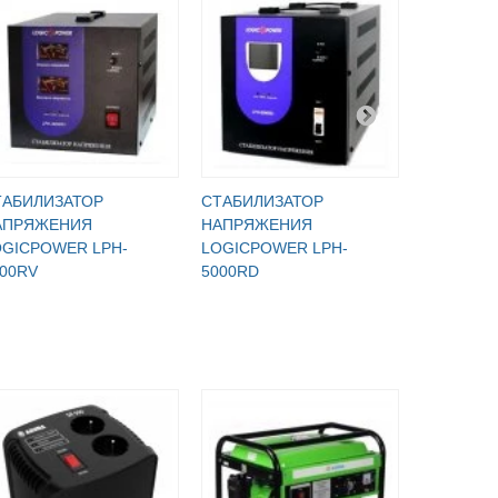
ТАБИЛИЗАТОР
СТАБИЛИЗАТОР
СТАБИЛИ
АПРЯЖЕНИЯ
НАПРЯЖЕНИЯ
НАПРЯЖ
OGICPOWER LPH-
LOGICPOWER LPH-
LOGICPO
00RV
5000RD
5000RL