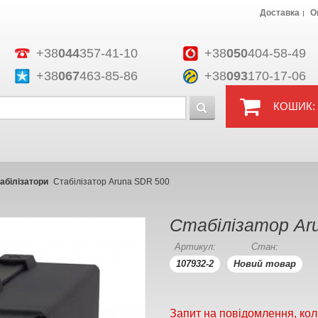
Доставка
О
+38
044
357-41-10
+38
050
404-58-49
+38
067
463-85-86
+38
093
170-17-06
КОШИК:
абілізатори
Стабілізатор Aruna SDR 500
Стабілізатор Ar
Артикул:
Стан:
107932-2
Новий товар
Запит на повідомлення, кол