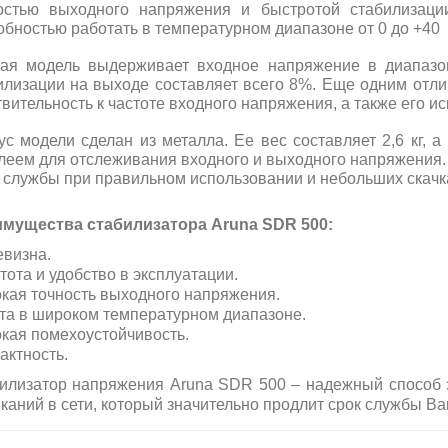
остью выходного напряжения и быстротой стабилизаци
обностью работать в температурном диапазоне от 0 до +40 
ая модель выдерживает входное напряжение в диапазо
илизации на выходе составляет всего 8%. Еще одним отл
твительность к частоте входного напряжения, а также его и
ус модели сделан из металла. Ее вес составляет 2,6 кг, 
леем для отслеживания входного и выходного напряжения.
 службы при правильном использовании и небольших скачка
мущества стабилизатора Aruna SDR 500:
визна.
тота и удобство в эксплуатации.
кая точность выходного напряжения.
та в широком температурном диапазоне.
кая помехоустойчивость.
актность.
илизатор напряжения Aruna SDR 500 – надежный способ 
каний в сети, который значительно продлит срок службы В