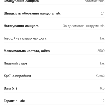
Змащування ланцюга
Автоматична
Швидкість обертання ланцюга, м/с
14
Натягування ланцюга
За допомогою інструментів
Інерційне гальмо ланцюга
Так
Максимальна частота, об/хв
8500
Плавний старт
Так
Країна-виробник
Китай
Вага (кг)
6,5
Гарантія, міс
12