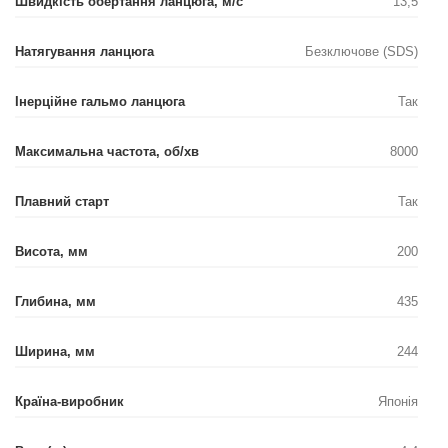
Швидкість обертання ланцюга, м/с
13,5
Натягування ланцюга
Безключове (SDS)
Інерційне гальмо ланцюга
Так
Максимальна частота, об/хв
8000
Плавний старт
Так
Висота, мм
200
Глибина, мм
435
Ширина, мм
244
Країна-виробник
Японія