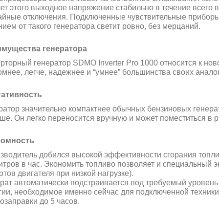
чет этого выходное напряжение стабильно в течение всего
айные отключения. Подключенные чувствительные приборы 
нием от такого генератора светит ровно, без мерцаний.
мущества генератора
рторный генератор SDMO Inverter Pro 1000 относится к нов
омнее, легче, надежнее и “умнее” большинства своих анало
ативность
ратор значительно компактнее обычных бензиновых генерато
ше. Он легко переносится вручную и может поместиться в р
номность
зводитель добился высокой эффективности сгорания топлив
литров в час. Экономить топливо позволяет и специальный 
отов двигателя при низкой нагрузке).
рат автоматически подстраивается под требуемый уровень 
гии, необходимое именно сейчас для подключенной техники
дозаправки до 5 часов.