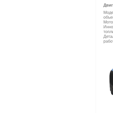
Двиг
Моде
объе
Мото
Инно
топл
Дета
рабо