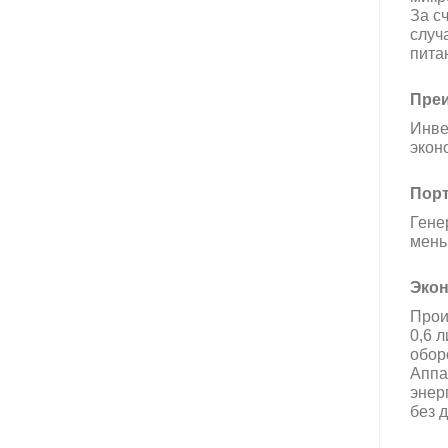
За с
случ
пита
Преи
Инве
экон
Порт
Гене
мень
Эко
Прои
0,6 
обор
Аппа
энер
без 