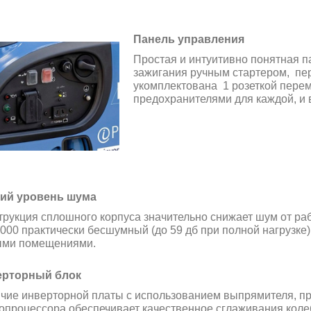
Панель управления
Простая и интуитивно понятная 
зажигания ручным стартером, пе
укомплектована 1 розеткой перем
предохранителями для каждой, и 
ий уровень шума
трукция сплошного корпуса значительно снижает шум от раб
1000 практически бесшумный (до 59 дб при полной нагрузке)
ми помещениями.
ерторный блок
чие инверторной платы с использованием выпрямителя, п
опроцессора обеспечивает качественное сглаживания колеб