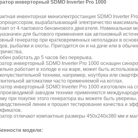
ратор инверторный SDMO Inverter Pro 1000
актная инвенторная миниэлектростанция SDMO Inverter Pro
опроцессором, вырабатывающий электричество максимальн
тает от 4-тактового бензинового двигателя. Номинальная мощ
назначен для бытового применения как автономный источн
рвный генератор при кратковременных неполадках в основ
дов, рыбалки и охоты. Пригодится он и на даче или в обыч
тричества.
обен работать до 5 часов без перерыва.
ратор инверторный SDMO Inverter Pro 1000 оснащен синхр
ильно работает в холоде и на жаре, может быть использова
кочувствительной техники, например, ноутбука или смартфо
твительной автоматики часто применяемой на котлах.
ратор инверторный SDMO Inverter Pro 1000 изготовлен на 
 производимой заводом технике применяются международны
ому при покупке этого генератора вы можете быть уверены,
зводственной линии и прошел тестирование качества и эф
ификатов.
ратор отличают компактные размеры 450x240x380 мм и мал
енности модели: