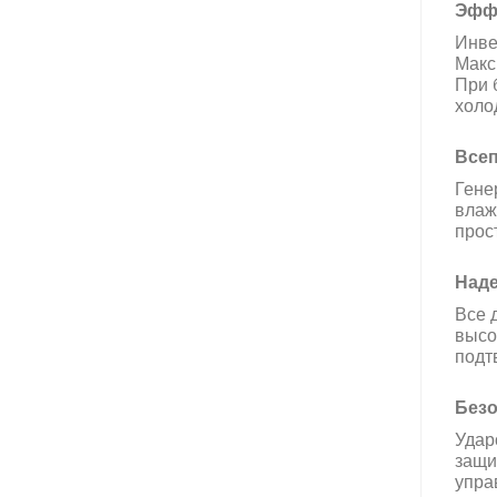
Эфф
Инве
Макс
При 
холо
Всеп
Гене
влаж
прос
Над
Все 
высо
подт
Безо
Удар
защи
упра