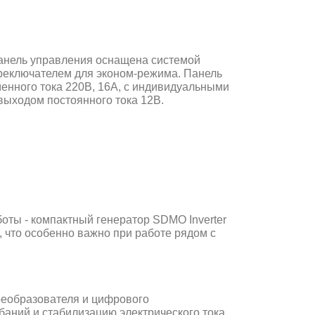
панель управления оснащена системой
реключателем для эконом-режима. Панель
енного тока 220В, 16А, с индивидуальными
выходом постоянного тока 12В.
оты - компактный генератор SDMO Inverter
, что особенно важно при работе рядом с
реобразователя и цифрового
аний и стабилизацию электрического тока.