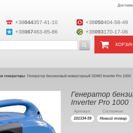
Доставк
+38
044
357-41-10
+38
050
404-58-49
+38
067
463-85-86
+38
093
170-17-06
КОРЗИ
е генераторы
Генератор бензиновый инверторный SDMO Inverter Pro 1000
Генератор бенз
Inverter Pro 1000
Артикул:
Состояние:
101334-59
Новый товар