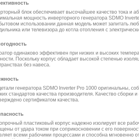
ективность
рторный блок обеспечивает высочайшее качество тока и а
имальная мощность инверторного генератора SDMO Inverter 
бытовом использовании данная модель может запитать люб
дильника или телевизора до котла отопления с электрическ
огодность
ратор одинаково эффективен при низких и высоких температ
ности. Поскольку корпус обладает высокой степенью изоляц
транствах без навеса.
ежность
детали генератора SDMO Inverter Pro 1000 оригинальны, с
ких стандартов качества производителя. Качество сборки 
верждено сертификатом качества.
пасность
опрочный пластиковый корпус надежно изолирует все рабоч
щены от удара током при соприкосновении с его поверхнос
вляет всеми рабочими процессами и способна мгновенно от