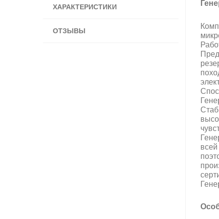
Гене
ХАРАКТЕРИСТИКИ
Комп
ОТЗЫВЫ
микр
Рабо
Пред
резе
похо
элек
Спос
Гене
Стаб
высо
чувс
Гене
всей
поэт
прои
серт
Гене
Особ