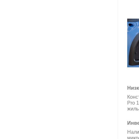
Низк
Конс
Pro 
жилы
Инв
Нали
микр