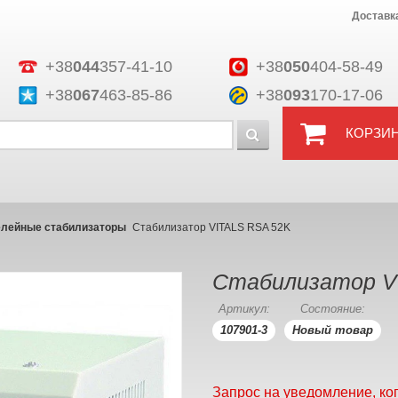
Доставк
+38
044
357-41-10
+38
050
404-58-49
+38
067
463-85-86
+38
093
170-17-06
КОРЗИ
елейные стабилизаторы
Стабилизатор VITALS RSA 52K
Стабилизатор V
Артикул:
Состояние:
107901-3
Новый товар
Запрос на уведомление, ко