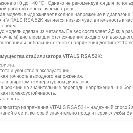
азоне
от 0 до +40 °С
. Однако не рекомендуется для исполь
кой работой переключаемых реле.
ая модель выдерживает входное напряжение в диапазоне
ли VITALS RSA 52K является низкая чувствительность к час
жениям.
ус модели сделан из металла. Ее вес составляет 2,5 кг, а 
елочным) дисплеем для отслеживания входного и выходног
льзовании и небольших скачках напряжения достигает 10 ле
мущества cтабилизатора VITALS RSA 52K:
визна.
тота и удобство в эксплуатации.
кая точность выходного напряжения.
та в широком температурном диапазоне.
я реакции на значительные перепады напряжения -
не бол
кая помехоустойчивость.
актность.
илизатор напряжения VITALS RSA 52K– надежный способ з
каний в сети, который значительно продлит срок службы В