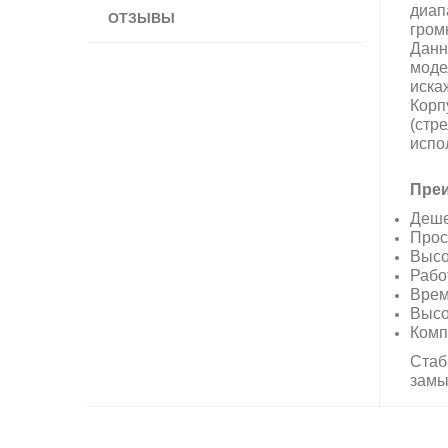
диап
ОТЗЫВЫ
гром
Данн
моде
иска
Корп
(стр
испо
Преи
Деше
Прос
Высо
Рабо
Врем
Высо
Комп
Стаб
замы