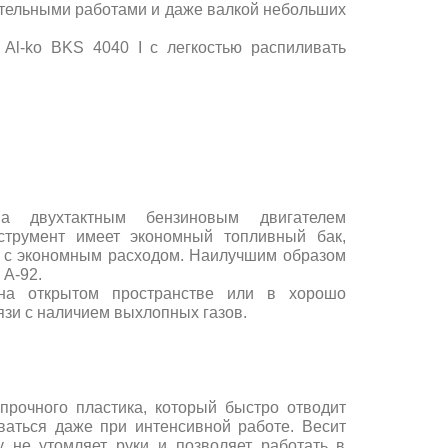
ительными работами и даже валкой небольших
е
Al-ko
BKS 4040 I
с легкостью распиливать
 двухтактным бензиновым двигателем
струмент имеет экономный топливный бак,
, с экономным расходом. Наилучшим образом
 А-92.
 на открытом пространстве или в хорошо
зи с наличием выхлопных газов.
прочного пластика, который быстро отводит
ваться даже при интенсивной работе. Весит
му не утомляет руки и позволяет работать в