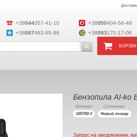
Доставк
+38
044
357-41-10
+38
050
404-58-49
+38
067
463-85-86
+38
093
170-17-06
КОРЗИ
Бензопила Al-ko 
Артикул:
Состояние:
105700-3
Новый товар
Запрос на уведомление, ко