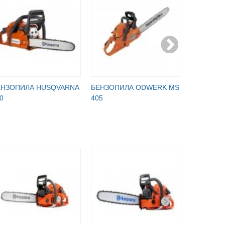
ЕНЗОПИЛА HUSQVARNA
БЕНЗОПИЛА ODWERK MS
БЕНЗОПИ
0
405
937 PS /4