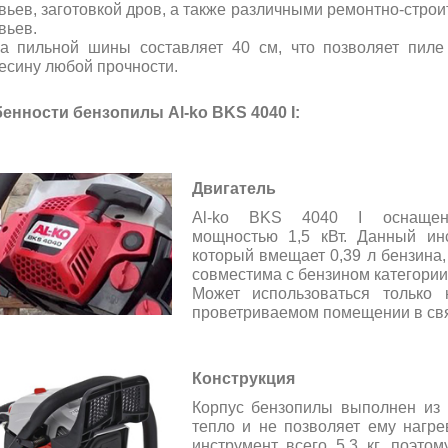
вьев, заготовкой дров, а также различными ремонтно-стро
вьев.
а пильной шины составляет 40 см, что позволяет пил
есину любой прочности.
бенности бензопилы
Al-ko
BKS 4040 I
:
Двигатель
Al-ko
BKS 4040 I
оснащена
мощностью 1,5 кВт. Данный ин
который вмещает 0,39 л бензина
совместима с бензином категории
Может использоваться только
проветриваемом помещении в свя
Конструкция
Корпус бензопилы выполнен из 
тепло и не позволяет ему нагре
инструмент всего 5,3 кг, поэто