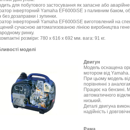
одить для побутового застосування як запасне або аварійне 
ратор інверторний Yamaha EF6000iSE з паливним баком, об'
 без дозаправки і зупинки.
ратор інверторний Yamaha EF6000iSE виготовлений на спеці
щений сучасною автоматизованою лінією виробництва генер
ародному ринку.
омпактні розміри: 780 х 616 х 692 мм. вага: 91 кг.
ливості моделі
Двигун
Модель оснащена ор
мотором від Yamaha.
При цьому модель ві
порівнянні з аналогами
Працює на бензині. 
автоматичного відкл
низький.
Деталі двигуна викона
надійність і довговіч
Рама