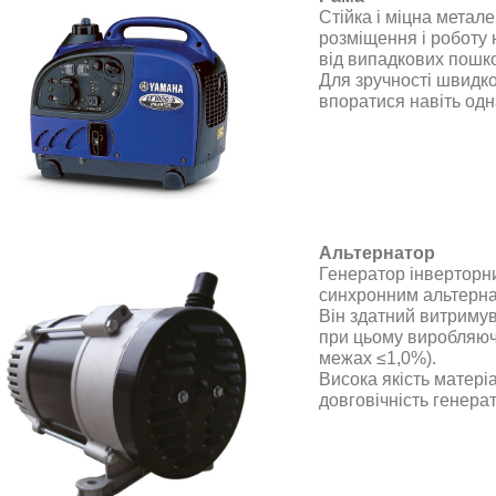
Стійка і міцна метал
розміщення і роботу 
від випадкових пошк
Для зручності швидко
впоратися навіть од
Альтернатор
Генератор інвертор
синхронним альтерна
Він здатний витримув
при цьому виробляючи
межах ≤1,0%).
Висока якість матері
довговічність генера