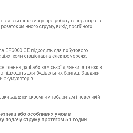
повноти інформації про роботу генератора, а
озеток змінного струму, вихід постійного
ha EF6000iSE підходить для побутового
аціях, коли стаціонарна електромережа
вітлення дачі або заміської ділянки, а також в
но підходить для будівельних бригад. Завдяки
и акумуляторів.
овки завдяки скромним габаритам і невеликій
безпеки або особливих умов в
йну подачу струму протягом 5.1 годин