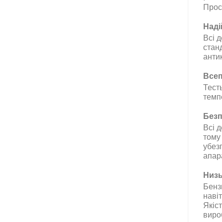
Прос
Наді
Всі 
стан
анти
Всеп
Тест
темп
Безп
Всі д
тому
убез
апар
Низь
Бенз
наві
Якіс
виро