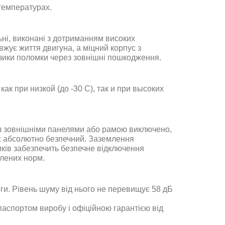
 температурах.
ні, виконані з дотриманням високих
жує життя двигуна, а міцний корпус з
зики поломки через зовнішні пошкодження.
ак при низкой (до -30 С), так и при высоких
ня з зовнішніми панелями або рамою виключено,
ас абсолютно безпечний. Заземлення
ників забезпечить безпечне відключення
влених норм.
ги. Рівень шуму від нього не перевищує 58 дБ
паспортом виробу і офіційною гарантією від