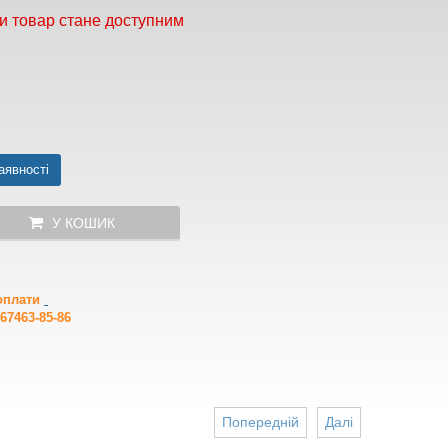
и товар стане доступним
аявності
У КОШИК
 оплати
67463-85-86
Попередній
Далі