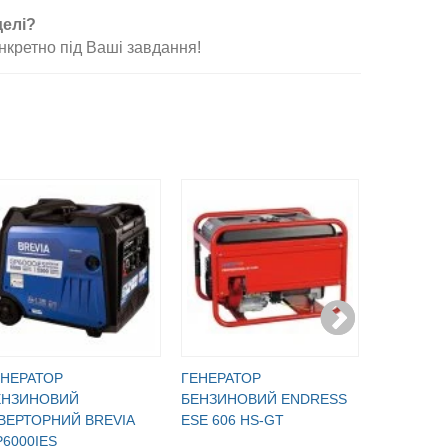
делі?
нкретно під Ваші завдання!
ЕНЕРАТОР
ГЕНЕРАТОР
ГЕНЕРАТ
ЕНЗИНОВИЙ
БЕНЗИНОВИЙ ENDRESS
БЕНЗИНО
ВЕРТОРНИЙ BREVIA
ESE 606 HS-GT
ESE 606 
6000IES