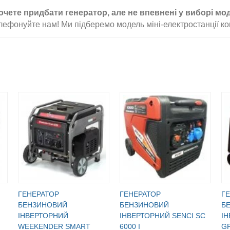
очете придбати генератор, але не впевнені у виборі мо
лефонуйте нам! Ми підберемо модель міні-електростанції ко
ГЕНЕРАТОР
ГЕНЕРАТОР
Г
БЕНЗИНОВИЙ
БЕНЗИНОВИЙ
Б
ІНВЕРТОРНИЙ
IНВЕРТОРНИЙ SENCI SC
IН
WEEKENDER SMART
6000 I
GP