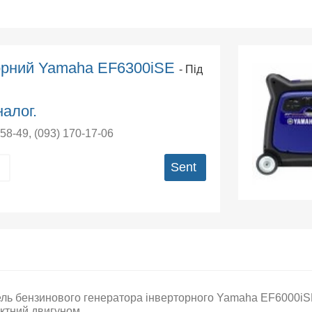
орний Yamaha EF6300iSE
- Під
алог.
-58-49
,
(093) 170-17-06
Sent
ль бензинового генератора інверторного Yamaha EF6000iSE 
актний двигуном.