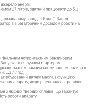
джерело енергії.
ємом 17 літрів, здатний працювати до 5.1
алізованому заводі в Японії. Завод
аторів з багаторічним досвідом роботи на
игінальним чотиритактним бензиновим
 Запускається ручним стартером.
дрізняється економним споживанням палива в
: 1.3 л / год.
Має вбудований датчик масла з функцією
ючення апарату, якщо рівень масел гранично
ні з якісних твердих сплавів, що гарантує
ність роботи апарату.