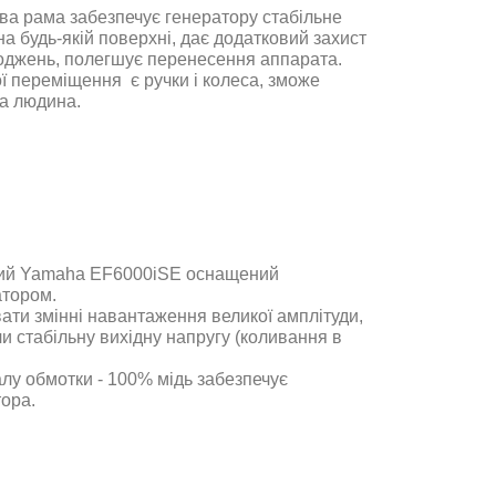
ева рама забезпечує генератору стабільне
на будь-якій поверхні, дає додатковий захист
оджень, полегшує перенесення аппарата.
ї переміщення є ручки і колеса, зможе
на людина.
ний Yamaha EF6000iSE оснащений
тором.
ати змінні навантаження великої амплітуди,
 стабільну вихідну напругу (коливання в
алу обмотки - 100% мідь забезпечує
тора.