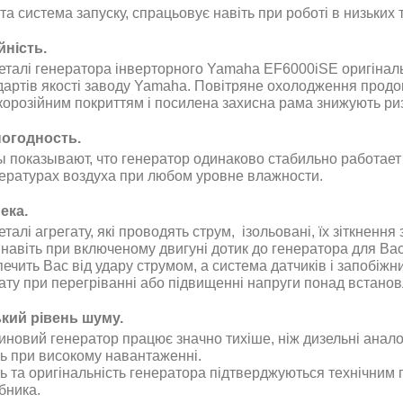
та система запуску, спрацьовує навіть при роботі в низьких
йність.
деталі генератора інверторного Yamaha EF6000iSE оригіналь
дартів якості заводу Yamaha. Повітряне охолодження продов
корозійним покриттям і посилена захисна рама знижують ри
огодность.
ы показывают, что генератор одинаково стабильно работает к
ературах воздуха при любом уровне влажности.
ека.
еталі агрегату, які проводять струм, ізольовані, їх зіткнен
 навіть при включеному двигуні дотик до генератора для В
печить Вас від удару струмом, а система датчиків і запобіж
ату при перегріванні або підвищенні напруги понад встано
кий рівень шуму.
иновий генератор працює значно тихіше, ніж дизельні анало
ть при високому навантаженні.
ть та оригінальність генератора підтверджуються технічним 
бника.