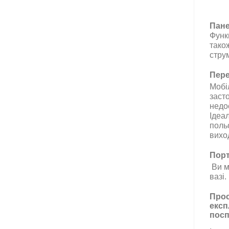
Пане
Функ
тако
струм
Пере
Мобі
заст
недо
Ідеал
польо
вихо
Порт
Ви м
вазі.
Прос
експ
посп
.