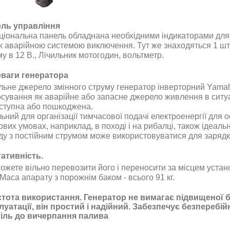
ль управління
ціональна панель обладнана необхідними індикаторами для 
ж аварійною системою виключення. Тут же знаходяться 1 шт р
у в 12 В., Лічильник мотогодин, вольтметр.
ваги генератора
льне джерело змінного струму генератор інверторний Yama
осування як аварійне або запасне джерело живлення в ситу
ступна або пошкоджена.
ьний для організації тимчасової подачі електроенергії для ос
вих умовах, наприклад, в поході і на рибалці, також ідеаль
ду з постійним струмом може використовуватися для зарядк
ативність.
ожете вільно перевозити його і переносити за місцем устан
 Маса апарату з порожнім баком - всього 91 кг.
тота використання. Генератор не вимагає підвищеної 
луатації, він простий і надійний. Забезпечує безперебі
іль до вичерпання палива