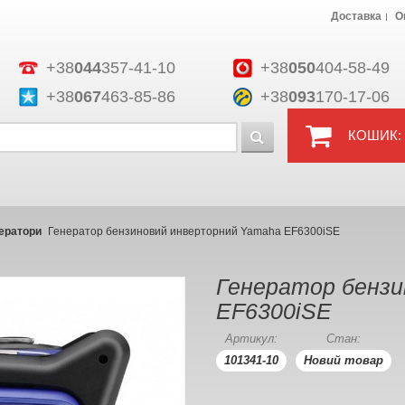
Доставка
О
+38
044
357-41-10
+38
050
404-58-49
+38
067
463-85-86
+38
093
170-17-06
КОШИК:
нератори
Генератор бензиновий инверторний Yamaha EF6300iSE
Генератор бензи
EF6300iSE
Артикул:
Стан:
101341-10
Новий товар