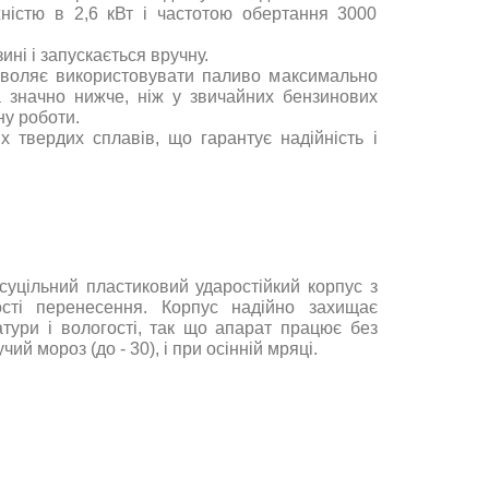
ністю в 2,6 кВт і частотою обертання 3000
ні і запускається вручну
.
зволяє використовувати паливо максимально
 значно нижче, ніж у звичайних бензинових
ину роботи
.
их твердих сплавів, що гарантує надійність і
суцільний пластиковий ударостійкий корпус з
сті перенесення. Корпус надійно захищає
тури і вологості, так що апарат працює без
пучий мороз (до - 30), і при осінній мряці
.