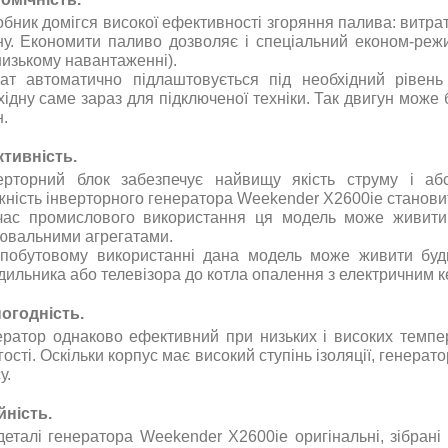
бник домігся високої ефективності згоряння палива: витрата
ну. Економити паливо дозволяє і спеціальний економ-реж
низькому навантаженні)
.
ат автоматично підлаштовується під необхідний рівень 
хідну саме зараз для підключеної техніки. Так двигун мож
н
.
тивність.
ерторний блок забезпечує найвищу якість струму і аб
жність інверторного генератора
Weekender X2600ie становить
час промислового використання ця модель може живити 
ювальними агрегатами.
побутовому використанні дана модель може живити будь
дильника або телевізора до котла опалення з електричним 
огодність.
ератор однаково ефективний при низьких і високих темпера
гості. Оскільки корпус має високий ступінь ізоляції, генера
у
.
йність.
 деталі
генератора
Weekender
X2600ie
оригінальні, зібран