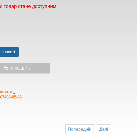
и товар стане доступним
аявності
У КОШИК
 оплати
67463-85-86
Попередній
Далі