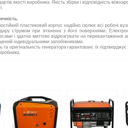
дартів якості виробника. Якість збірки і відповідність між
і
.
ечність.
остійкий пластиковий корпус надійно ізолює всі робочі вуз
удару струмом при зіткненні з його поверхнями. Електр
есами і здатна миттєво відреагувати на перевантаження ап
щений індивідуальними запобіжниками
.
ь та оригінальність генератора гарантовані: їх підтверджує
виробника
.