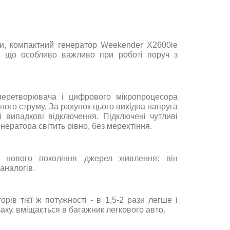
и, компа
ктний генератор
Weekender X2600ie
, що особливо важливо при роботі поруч з
перетворювача і цифрового мікропроцесора
ного струму. За рахунок цього вихідна напруга
 випадкові відключення. Підключені чутливі
нератора світить рівно, без мерехтіння.
о нового покоління джерел живлення: він
 аналогів
.
ів тієї ж потужності - в 1,5-2 рази легше і
аку, вміщається в багажник легкового авто
.