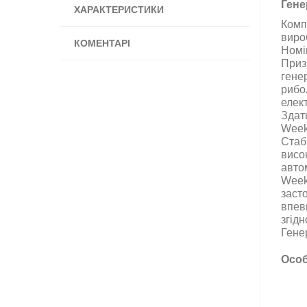
Ген
ХАРАКТЕРИСТИКИ
Комп
виро
КОМЕНТАРІ
Номі
Приз
гене
рибо
елек
Здат
Week
Стаб
висо
авто
Week
заст
впев
згідн
Гене
Особ