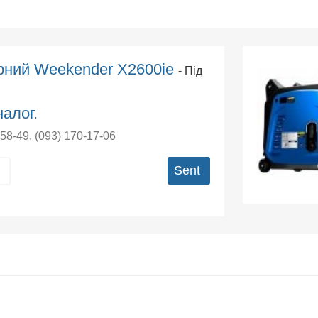
орний Weekender X2600ie
- Під
алог.
-58-49
,
(093) 170-17-06
Sent