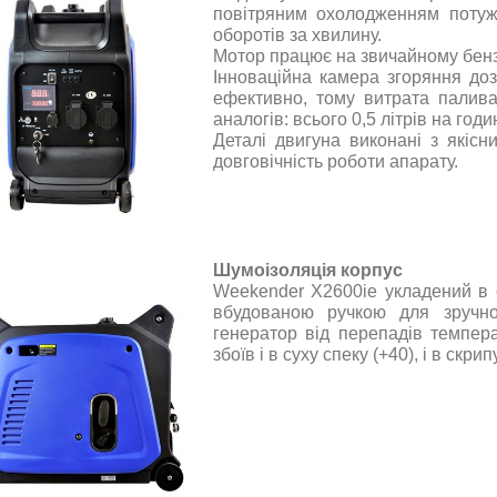
повітряним охолодженням потуж
оборотів за хвилину
.
Мотор працює на звичайному бензи
Інноваційна камера згоряння до
ефективно, тому витрата палива
аналогів: всього 0,5 літрів на год
Деталі двигуна виконані з якісн
довговічність роботи апарату
.
Шумоізоляція корпус
Weekender X2600ie
укладений в 
вбудованою ручкою для зручно
генератор від перепадів темпера
збоїв і в суху спеку (+40), і в скри