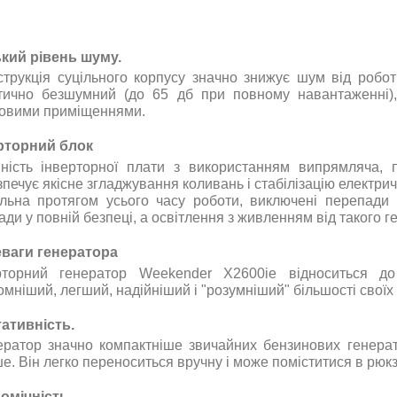
кий рівень шуму.
струкція суцільного корпусу значно знижує шум від робот
тично безшумний (до 65 дб при повному навантаженні)
овими приміщеннями
.
рторний блок
ність інверторної плати з використанням випрямляча, 
зпечує якісне згладжування коливань і стабілізацію електрич
ільна протягом усього часу роботи, виключені перепади і
ди у повній безпеці, а освітлення з живленням від такого ге
ваги генератора
рторний генератор
Weekender X2600ie
відноситься д
омніший, легший, надійніший і "розумніший" більшості своїх
ативність.
ератор значно компактніше звичайних бензинових генератор
е. Він легко переноситься вручну і може поміститися в рюкз
омічність.