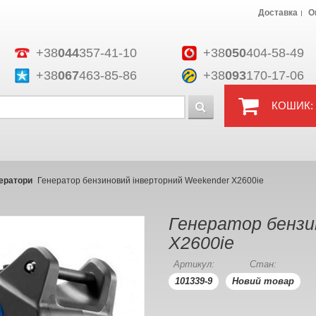
Доставка
О
+38
044
357-41-10
+38
050
404-58-49
+38
067
463-85-86
+38
093
170-17-06
КОШИК:
нератори
Генератор бензиновий інверторний Weekender X2600ie
Генератор бензи
X2600ie
Артикул:
Стан:
101339-9
Новий товар