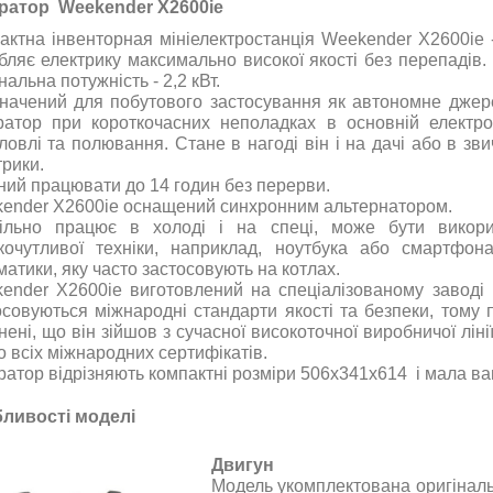
ератор
Weekender X2600ie
актна інвенторная мініелектростанція
Weekender X2600ie 
бляє електрику максимально високої якості без перепадів.
нальна потужність
- 2,2 кВт.
начений для побутового застосування як автономне джере
ратор при короткочасних неполадках в основній електро
ловлі та полювання. Стане в нагоді він і на дачі або в зв
трики
.
ний працювати до 14 годин без перерви
.
ender X2600ie
оснащений синхронним альтернатором
.
ільно працює в холоді і на спеці, може бути викори
кочутливої техніки, наприклад, ноутбука або смартфона
матики, яку часто застосовують на котлах.
ender X2600ie
виготовлений на спеціалізованому заводі 
осовуються міжнародні стандарти якості та безпеки, тому 
нені, що він зійшов з сучасної високоточної виробничої ліні
о всіх міжнародних сертифікатів
.
ратор
відрізняють компактні розміри
506х341х614
і мала ва
ливості моделі
Двигун
Модель укомплектована оригіналь