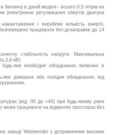
 бензину в даній моделі - всього 0,5 літрів на
им (електронне регулювання обертів двигуна
навантаження і виробляє кількість енергії,
е безперервно працювати без дозаправки до 14
солютну стабільність напруги. Максимальна
 2,6 кВт.
будь-яке необхідне обладнання, включно зі
-яке домашнє або похідне обладнання, від
керуванням
.
турах (від -30 до +40) при будь-якому рівні
тор може працювати на відкритих просторах без
і на заводі Weekender з дотриманням високих