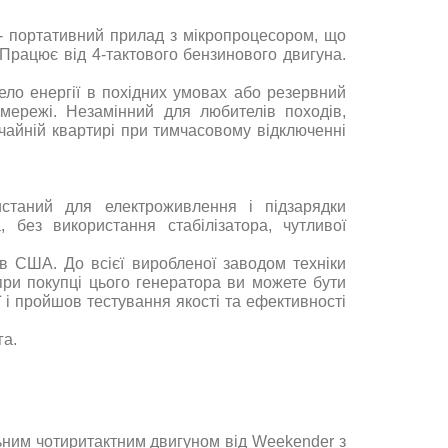
-
портативний прилад з мікропроцесором, що
 Працює від 4-тактового бензинового двигуна.
ло енергії в похідних умовах або резервний
мережі. Незамінний для любителів походів,
ичайній квартирі при тимчасовому відключенні
станий для електроживлення і підзарядки
, без використання стабілізатора, чутливої
в США. До всієї виробленої заводом техніки
при покупці цього генератора ви можете бути
ї і пройшов тестування якості та ефективності
га
.
ним чотиритактним двигуном від Weekender з