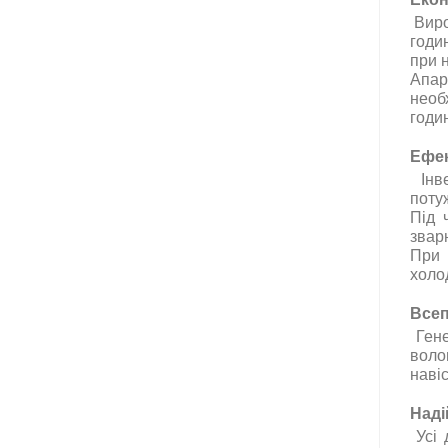
Виро
годи
при 
Апар
необ
годи
Ефек
Інв
поту
Під 
звар
При 
холо
Всеп
Ген
воло
навіс
Наді
У
сі