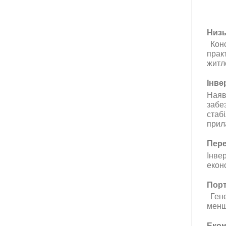
Низь
Кон
прак
житл
Інве
Наяв
забе
стаб
прила
Пере
Інве
екон
Порт
Ген
менш
Екон