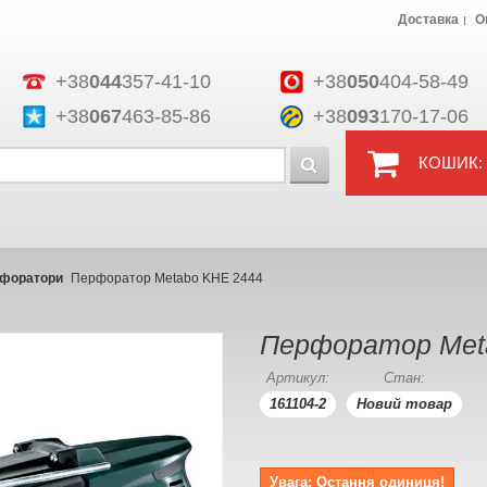
Доставка
О
+38
044
357-41-10
+38
050
404-58-49
+38
067
463-85-86
+38
093
170-17-06
КОШИК:
форатори
Перфоратор Metabo KHE 2444
Перфоратор Met
Артикул:
Стан:
161104-2
Новий товар
Увага: Остання одиниця!