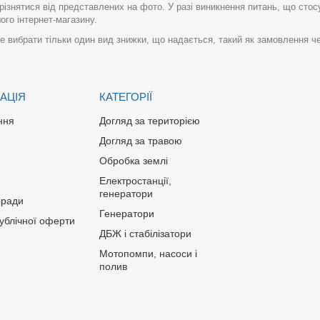
різнятися від представлених на фото. У разі виникнення питань, що сто
го інтернет-магазину.
 вибрати тільки один вид знижки, що надається, такий як замовлення че
АЦІЯ
КАТЕГОРІЇ
ння
Догляд за територією
Догляд за травою
Обробка землі
Електростанції,
генератори
оради
Генератори
публічної оферти
ДБЖ і стабілізатори
Мотопомпи, насоси і
полив