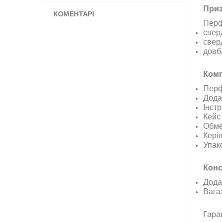
При
КОМЕНТАРІ
Перф
свер
сверд
довб
Комп
Перф
Дода
Інстр
Кейс
Обме
Кері
Упак
Конс
Дода
Вага:
Гаран