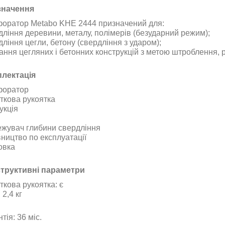
значення
оратор Metabo KHE 2444 призначений для:
дління деревини, металу, полімерів (безударний режим);
ління цегли, бетону (свердління з ударом);
ання цегляних і бетонних конструкцій з метою штроблення, 
лектація
оратор
ткова рукоятка
укція
жувач глибини свердління
вництво по експлуатації
овка
труктивні параметри
ткова рукоятка: є
 2,4 кг
тія: 36 міс.