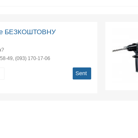
єте БЕЗКОШТОВНУ
а?
-58-49
,
(093) 170-17-06
Sent