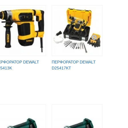
ЕРФОРАТОР DEWALT
ПЕРФОРАТОР DEWALT
ПЕРФОРА
5413K
D25417KT
D25481K