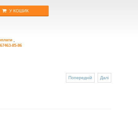
У КОШИК
 оплати
67463-85-86
Попередній
Далі