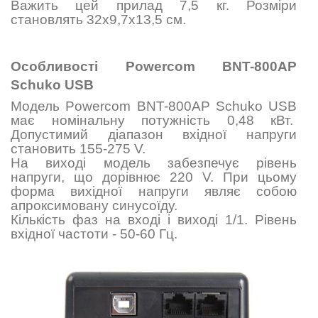
Важить цей прилад 7,5 кг. Розміри
становлять
32х9,7х13,5
см.
Особливості Powercom BNT-800AР
Schuko USB
Модель Powercom BNT-800AР Schuko USB
має номінальну потужність 0,48 кВт.
Допустимий діапазон вхідної напруги
становить
155-275
V.
На виході модель забезпечує рівень
напруги, що дорівнює
220
V. При цьому
форма вихідної напруги являє собою
апроксимовану синусоїду.
Кількість фаз на вході і виході 1/1. Рівень
вхідної частоти - 50-60 Гц.