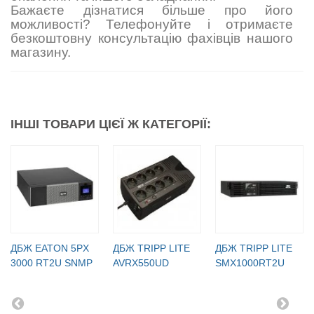
Бажаєте дізнатися більше про його
можливості? Телефонуйте і отримаєте
безкоштовну консультацію фахівців нашого
магазину.
ІНШІ ТОВАРИ ЦІЄЇ Ж КАТЕГОРІЇ:
ДБЖ EATON 5PX
ДБЖ TRIPP LITE
ДБЖ TRIPP LITE
3000 RT2U SNMP
AVRX550UD
SMX1000RT2U