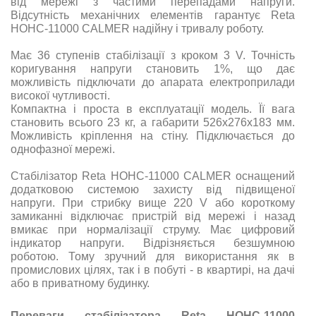
від мережі з частими перепадами напруги.
Відсутність механічних елементів гарантує Reta
НОНС-11000 CALMER надійну і тривалу роботу.
Має 36 ступенів стабілізації з кроком 3 V. Точність
коригування напруги становить 1%, що дає
можливість підключати до апарата електроприлади
високої чутливості.
Компактна і проста в експлуатації модель. Її вага
становить всього 23 кг, а габарити
526х276х183
мм.
Можливість кріплення на стіну. Підключається до
однофазної мережі.
Стабілізатор Reta НОНС-11000 CALMER оснащений
додатковою системою захисту від підвищеної
напруги. При стрибку вище 220 V або короткому
замиканні відключає пристрій від мережі і назад
вмикає при нормалізації струму. Має цифровий
індикатор напруги. Відрізняється безшумною
роботою. Тому зручний для використання як в
промислових цілях, так і в побуті - в квартирі, на дачі
або в приватному будинку.
Переваги стабілізатора Reta НОНС-11000