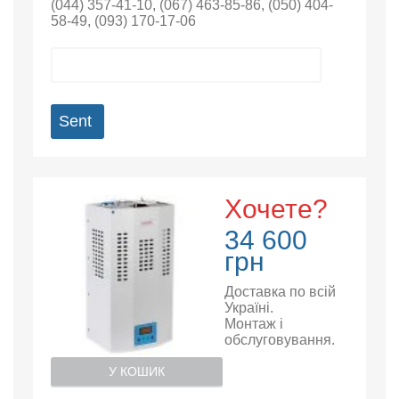
(044) 357-41-10
,
(067) 463-85-86
,
(050) 404-
58-49
,
(093) 170-17-06
Sent
Хочете?
34 600
грн
Доставка по всій
Україні.
Монтаж і
обслуговування.
У КОШИК