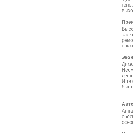
гене
выход
Преи
Высо
элек
ремо
прим
Экон
Дизе
Несм
деше
И та
быст
Авто
Аппа
обес
осно