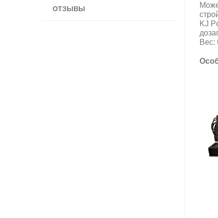
Може
ОТЗЫВЫ
строй
KJ P
доза
Вес:
Особ