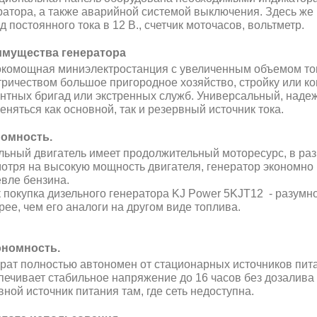
ратора, а также аварийной системой выключения. Здесь же н
 постоянного тока в 12 В., счетчик моточасов, вольтметр.
мущества генератора
комощная миниэлектростанция с увеличенным объемом топ
тричеством большое пригородное хозяйство, стройку или к
нтных бригад или экстренных служб. Универсальный, надеж
еняться как основной, так и резервный источник тока.
омность.
льный двигатель имеет продолжительный моторесурс, в раз
отря на высокую мощность двигателя, генератор экономно р
вле бензина.
к покупка дизельного генератора KJ Power 5KJT12 - разумн
рее, чем его аналоги на другом виде топлива.
номность.
рат полностью автономен от стационарных источников пита
печивает стабильное напряжение до 16 часов без дозалива т
вной источник питания там, где сеть недоступна.