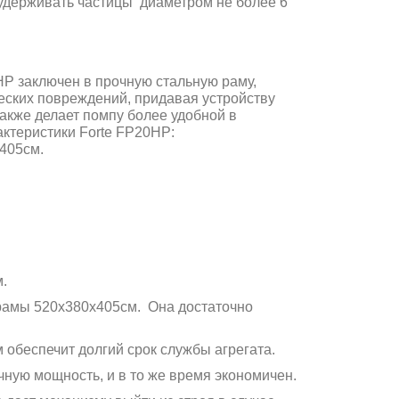
удерживать частицы диаметром не более 6
P заключен в прочную стальную раму,
еских повреждений, придавая устройству
также делает помпу более удобной в
ктеристики Forte FP20HP:
х405см.
.
 рамы 520х380х405см. Она достаточно
обеспечит долгий срок службы агрегата.
ную мощность, и в то же время экономичен.