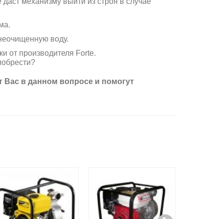
 даст механизму выйти из строя в случае
ма.
неочищенную воду.
и от производителя Forte.
иобрести?
 Вас в данном вопросе и помогут