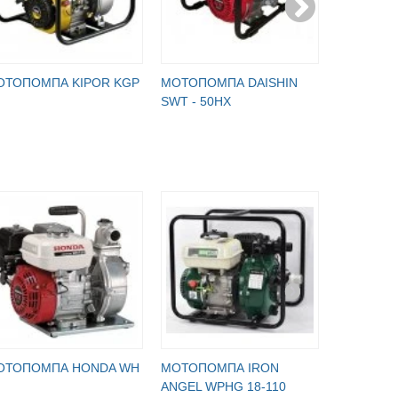
ОТОПОМПА KIPOR KGP
МОТОПОМПА DAISHIN
МОТОПОМ
SWT - 50HX
SST-50HX
ОТОПОМПА HONDA WH
МОТОПОМПА IRON
МОТОПО
ANGEL WPHG 18-110
GHP 40