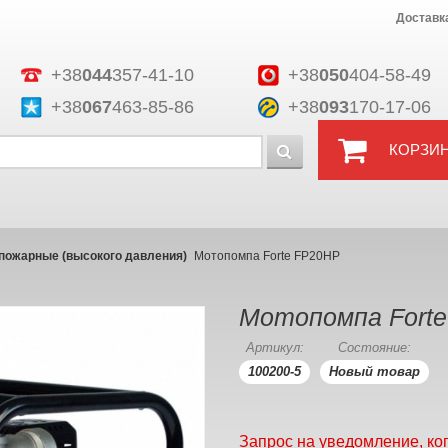
Доставк
+38
044
357-41-10
+38
050
404-58-49
+38
067
463-85-86
+38
093
170-17-06
КОРЗИ
пожарные (высокого давления)
Мотопомпа Forte FP20HP
Мотопомпа Fort
Артикул:
Состояние:
100200-5
Новый товар
Запрос на уведомление, ко