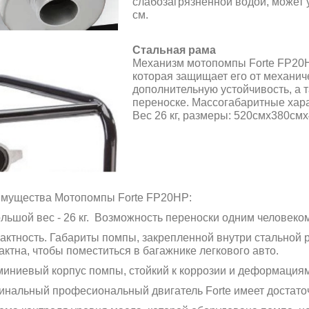
слабозагрязненной водой, может 
см.
Стальная рама
Механизм мотопомпы Forte FP20H
которая защищает его от механич
дополнительную устойчивость, а 
переноске. Массогабаритные хара
Вес 26 кг, размеры: 520смх380см
мущества Мотопомпы Forte FP20HP:
льшой вес - 26 кг. Возможность переноски одним человеком
актность. Габариты помпы, закрепленной внутри стальной
актна, чтобы поместиться в багажнике легкового авто.
иниевый корпус помпы, стойкий к коррозии и деформациям 
инальный професиональный двигатель Forte имеет достаточ