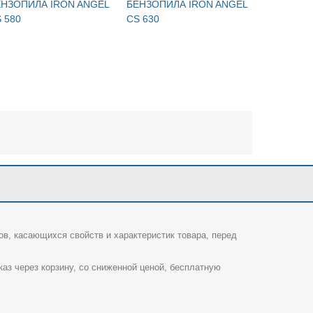
ЕНЗОПИЛА IRON ANGEL
БЕНЗОПИЛА IRON ANGEL
БЕНЗОПИ
 580
CS 630
CS800
ов, касающихся свойств и характеристик товара, перед
каз через корзину, со сниженной ценой, бесплатную