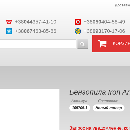
Доставк
+38
044
357-41-10
+38
050
404-58-49
+38
067
463-85-86
+38
093
170-17-06
КОРЗИ
Бензопила Iron A
Артикул:
Состояние:
105705-1
Новый товар
Запрос на уведомление, ко