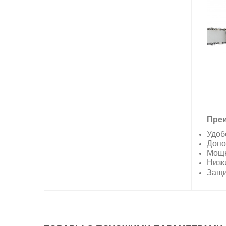
Преи
Удоб
Допо
Мощн
Низк
Защи