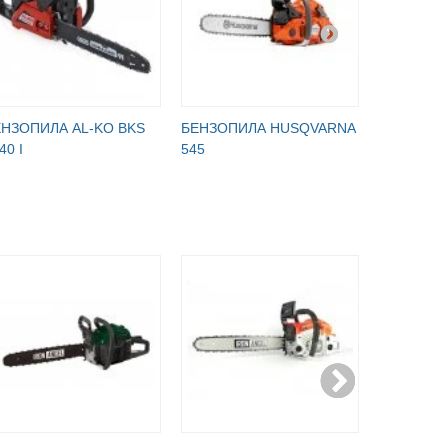
ЕНЗОПИЛА AL-KO BKS
БЕНЗОПИЛА HUSQVARNA
БЕНЗОПИ
40 I
545
365