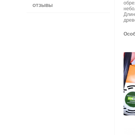
обре
ОТЗЫВЫ
небо
Длин
древ
Особ