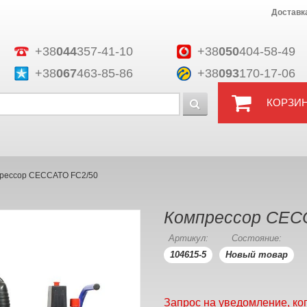
Доставк
+38
044
357-41-10
+38
050
404-58-49
+38
067
463-85-86
+38
093
170-17-06
КОРЗИ
рессор CECCATO FC2/50
Компрессор CEC
Артикул:
Состояние:
104615-5
Новый товар
Запрос на уведомление, ко