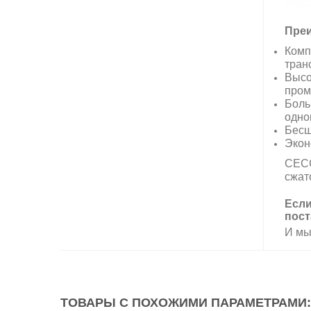
Преи
Комп
тран
Высо
пром
Боль
одно
Бесш
Экон
CECC
сжат
Если
пост
И мы
ТОВАРЫ С ПОХОЖИМИ ПАРАМЕТРАМИ: