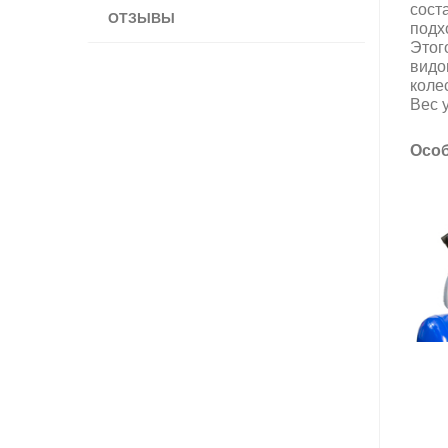
сост
ОТЗЫВЫ
подх
Этог
видо
коле
Вес у
Особ