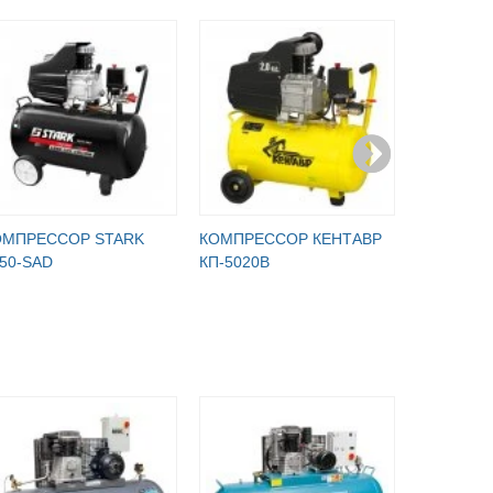
ОМПРЕССОР STARK
КОМПРЕССОР КЕНТАВР
КОМПРЕС
50-SAD
КП-5020В
КП-5025В