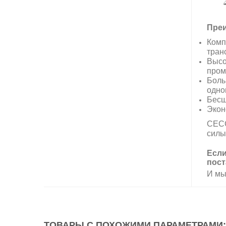
Преи
Комп
тран
Высо
пром
Боль
одно
Бесш
Экон
CECC
силы
Если
пост
И мы
ТОВАРЫ С ПОХОЖИМИ ПАРАМЕТРАМИ: