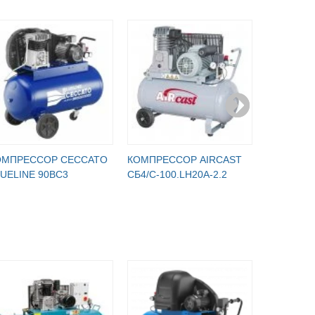
ОМПРЕССОР CECCATO
КОМПРЕССОР AIRCAST
КОМПРЕС
UELINE 90BC3
CБ4/C-100.LH20A-2.2
CБ4/С-50