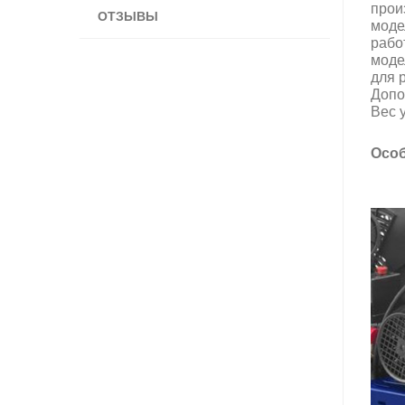
прои
ОТЗЫВЫ
моде
рабо
моде
для 
Допо
Вес у
Особ