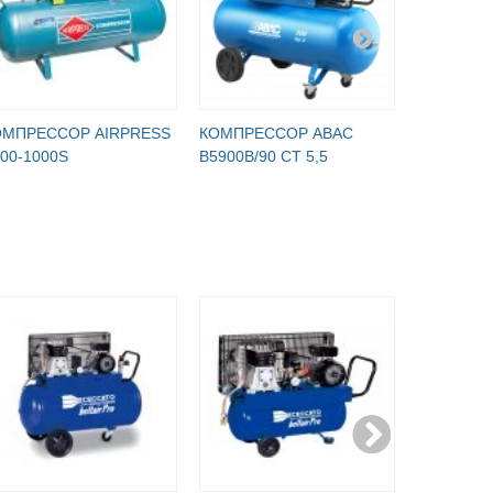
ОМПРЕССОР AIRPRESS
КОМПРЕССОР ABAC
КОМПРЕС
00-1000S
B5900B/90 CT 5,5
K500-150