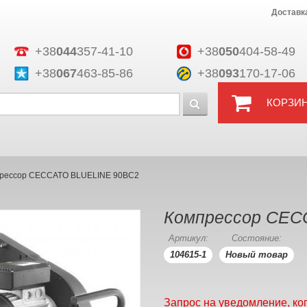
Доставк
+38
044
357-41-10
+38
050
404-58-49
+38
067
463-85-86
+38
093
170-17-06
КОРЗИ
рессор CECCATO BLUELINE 90BC2
Компрессор CEC
Артикул:
Состояние:
104615-1
Новый товар
Запрос на уведомление, ко