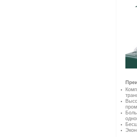
Преи
Комп
тран
Высо
пром
Боль
одно
Бесш
Экон