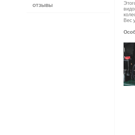
Этог
ОТЗЫВЫ
видо
коле
Вес у
Особ