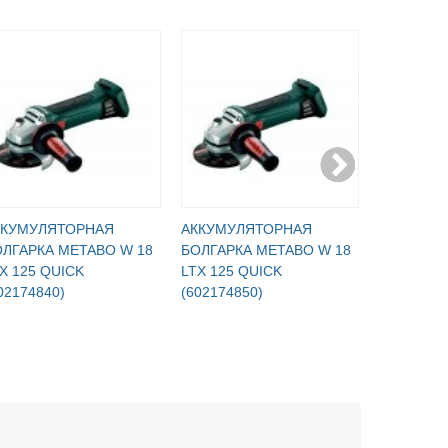
ККУМУЛЯТОРНАЯ
АККУМУЛЯТОРНАЯ
АККУМУЛ
ЛГАРКА METABO W 18
БОЛГАРКА METABO W 18
БОЛГАРКА
X 125 QUICK
LTX 125 QUICK
LTX 125 
02174840)
(602174850)
(60217489