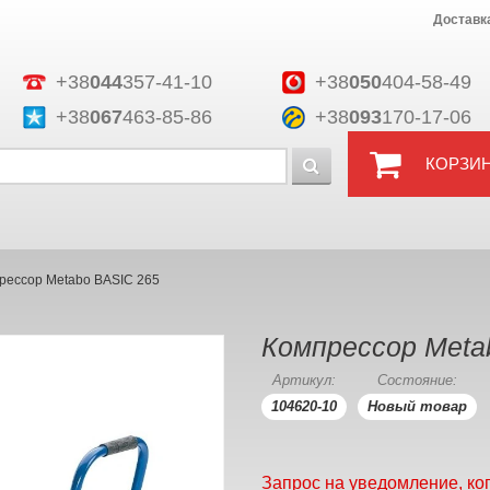
Доставк
+38
044
357-41-10
+38
050
404-58-49
+38
067
463-85-86
+38
093
170-17-06
КОРЗИ
рессор Metabo BASIC 265
Компрессор Meta
Артикул:
Состояние:
104620-10
Новый товар
Запрос на уведомление, ко