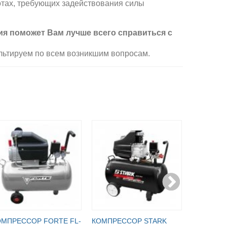
отах, требующих задействования силы
ция поможет Вам лучше всего справиться с
льтируем по всем возникшим вопросам.
ОМПРЕССОР FORTE FL-
КОМПРЕССОР STARK
КОМПРЕС