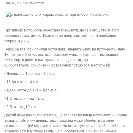
Jan 18, 2022
0 Коментарів
При виборі мотоблока необхідно врахувати, де і в яких цілях ви його
використовуватимете. Розглянемо деякі критерії, на які необхідно
звернути увагу.
Перш за все, при покупці мотоблока, зверніть увагу на потужність і вагу.
Тут не потрібно керуватися правилом «чим потужніше, тим краще»,
вибір варто робити виходячи з площі ділянки, що
обробляється. Приблизний розрахунок потужності наступний:
• Ділянка до 15 соток – 3,5 к. с.
• 15-60 соток – 4 к. с.
• від 60 соток до 1 га – від 5 к. с.
• 1-2 гектари – від 7 к. с.
• 3-5 га – від 10 к. с.
Другий дуже важливий фактор, що впливає на вибір мотоблока - ширина
захвату, тобто яку ділянку землі машина може обробити за одне
захоплення. Цей параметр, так само як і потужність, потрібно вибирати
в залежності від площі землі, що обробляється. При виборі можна