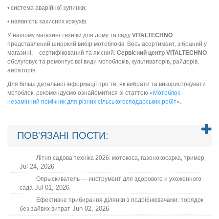
• система аварійної зупинки;
• наявність захисних кожухів.
У нашому магазині техніки для дому та саду
VITALTECHNO
представлений широкий вибір мотоблоків. Весь асортимент, зібраний у
магазині, – сертифікований та якісний.
Сервісний центр VITALTECHNO
обслуговує та ремонтує всі види мотоблоків, культиваторів, райдерів,
аераторів.
Для більш детальної інформації про те, як вибрати та використовувати
мотоблок, рекомендуємо ознайомитися зі статтею «
Мотоблок -
незамінний помічник для різних сільськогосподарських робіт
».
ПОВ'ЯЗАНІ ПОСТИ:
Літня садова техніка 2026: мотокоса, газонокосарка, тример
Jul 24, 2026
Опрыскиватель — инструмент для здорового и ухоженного
Jul 01, 2026
сада
Ефективне прибирання ділянки з подрібнювачами: порядок
Jun 02, 2026
без зайвих витрат