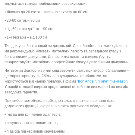
керуватися такими приблизними розрахунками:
• Ділянка до 20 соток – ширина захвату до 60 см
• 20-60 соток – 80 см
• від 60 соток до 1 га – 90 см
• 1-4 гектари – від 100 см
Тип двигуна: бензиновий чи дизельний. Для обробки невеликих ділянок
ми рекомендуємо купувати мотоблоки легкого та середнього класу з
бензиновими двигунами. Для великих площ та важкого ґрунту
використовуйте мотоблоки професійного класу з дизельними двигунами.
Четвертий фактор, на який слід звернути увагу при виборі обладнання –
це марка агрегату. Найбільш популярними виробниками, які
користуються визнаною повагою, є фірми
"
Iron Angel
", "
Forte
", "
Кентавр
"
.
У нашій компанії широко представлені мотоблоки цих марок і на них діє
заводська гарантія.
При виборі мотоблока необхідно також дізнатися про наявність
додаткових функцій, що розширюють можливості обладнання:
• гнізда для кріплення адаптерів;
• регулювання кермових штанг;
• підвіска під кермовим керуванням;