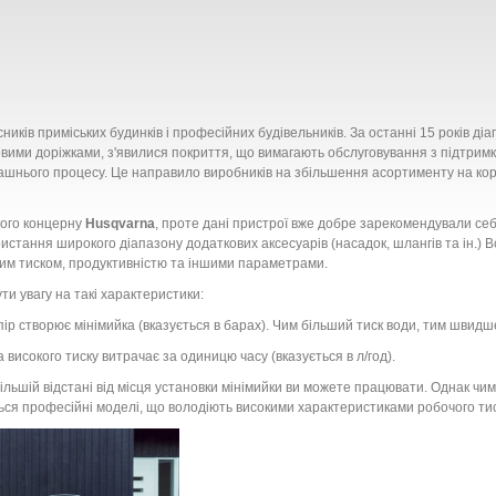
ників приміських будинків і професійних будівельників. За останні 15 років ді
овими доріжками, з'явилися покриття, що вимагають обслуговування з підтримк
ашнього процесу. Це направило виробників на збільшення асортименту на кор
кого концерну
Husqvarna
, проте дані пристрої вже добре зарекомендували себе
истання широкого діапазону додаткових аксесуарів (насадок, шлангів та ін.) Вс
чим тиском, продуктивністю та іншими параметрами.
ути увагу на такі характеристики:
пір створює мінімийка (вказується в барах). Чим більший тиск води, тим швид
а високого тиску витрачає за одиницю часу (вказується в л/год).
більшій відстані від місця установки мінімийки ви можете працювати. Однак чи
я професійні моделі, що володіють високими характеристиками робочого тиск