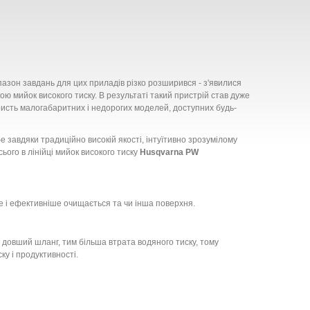
апазон завдань для цих приладів різко розширився - з'явилися
ою мийок високого тиску. В результаті такий пристрій став дуже
исть малогабаритних і недорогих моделей, доступних будь-
 завдяки традиційно високій якості, інтуїтивно зрозумілому
ього в лінійці мийок високого тиску
Husqvarna PW
ше і ефективніше очищається та чи інша поверхня.
м довший шланг, тим більша втрата водяного тиску, тому
у і продуктивності.