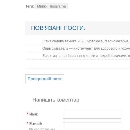
Теги:
Мийки Husqvarna
ПОВ'ЯЗАНІ ПОСТИ:
Літня садова техніка 2026: мотокоса, газонокосарка
Опрыскиватель — инструмент для здорового и ухож
Ефективне прибирання ділянки з подрібнювачами: п
Попередній пост
Напишіть коментар
*
Имя:
*
E-mail:
(Немає публікацій)