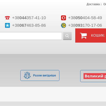
Доставка
О
+38
044
357-41-10
+38
050
404-58-49
+38
067
463-85-86
+38
093
170-17-06
КОШИК:
Разом вигідніше