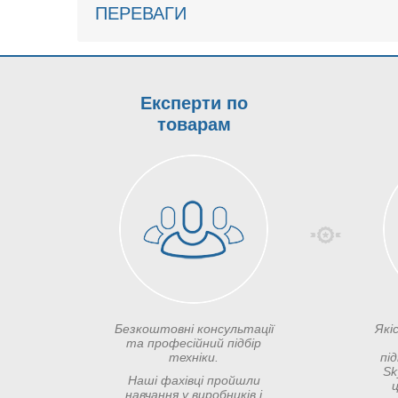
ПЕРЕВАГИ
Експерти по
товарам
Безкоштовні консультації
Які
та професійний підбір
техніки.
пі
Sk
Наші фахівці пройшли
ц
навчання у виробників і