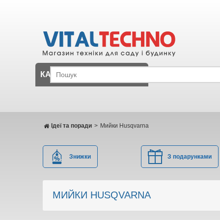
КАТАЛОГ
Ідеї ​​та поради
>
Мийки Husqvarna
Знижки
З подарунками
МИЙКИ HUSQVARNA