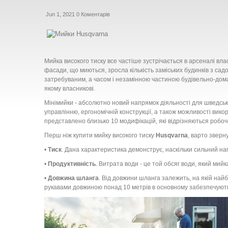
Jun 1, 2021
0 Коментарів
Мийка високого тиску все частіше зустрічається в арсеналі влас
фасади, що миються, зросла кількість заміських будинків з сад
затребуваним, а часом і незамінною частиною будівельно-дом
якому власникові.
Мінімийки - абсолютно новий напрямок діяльності для шведсь
управлінню, ергономічній конструкції, а також можливості викор
представлено близько 10 модифікацій, які відрізняються робо
Перш ніж купити мийку високого тиску
Husqvarna
, варто зверн
•
Тиск
. Дана характеристика демонструє, наскільки сильний на
•
Продуктивність
. Витрата води - це той обсяг води, який мийк
•
Довжина шланга
. Від довжини шланга залежить, на якій най
рукавами довжиною понад 10 метрів в основному забезпечуютьс