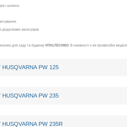
ок і шланга.
мотування.
ю додаткових аксесуарів.
газині для саду та будинку
VITALTECHNO
. В наявності є як професійні моделі
 HUSQVARNA PW 125
 HUSQVARNA PW 235
 HUSQVARNA PW 235R