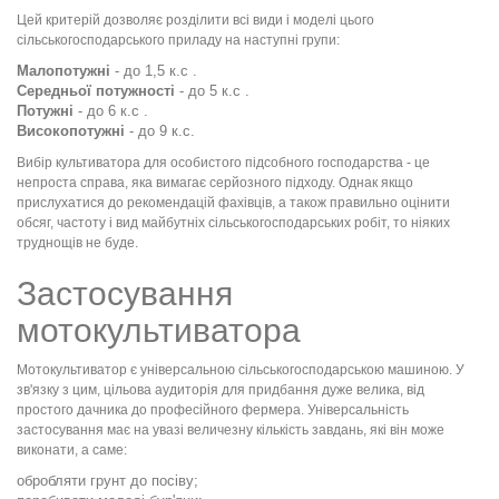
Цей критерій дозволяє розділити всі види і моделі цього
сільськогосподарського приладу на наступні групи:
Малопотужні
- до 1,5 к.с .
Середньої потужності
- до 5 к.с .
Потужні
- до 6 к.с .
Високопотужні
- до 9 к.с.
Вибір культиватора для особистого підсобного господарства - це
непроста справа, яка вимагає серйозного підходу. Однак якщо
прислухатися до рекомендацій фахівців, а також правильно оцінити
обсяг, частоту і вид майбутніх сільськогосподарських робіт, то ніяких
труднощів не буде.
Застосування
мотокультиватора
Мотокультиватор є універсальною сільськогосподарською машиною. У
зв'язку з цим, цільова аудиторія для придбання дуже велика, від
простого дачника до професійного фермера. Універсальність
застосування має на увазі величезну кількість завдань, які він може
виконати, а саме:
обробляти грунт до посіву;