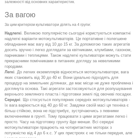
залежності від основних характеристик.
За вагою
За цим критерієм культиватори ділять на 4 групи:
Надлегкі
. Великою популярністю сьогодні користуються компактні
надлегкі варіанти мотокультиваторів. Це портативне і полегшене
обладнання має вагу від 10 до 15 кг. За допомогою таких агрегатів
досить зручно і легко доглядати за квітниками, клумбами, газоном,
парниками і теплицями. Також надлегкі культиватори можуть стати
прекрасними помічниками в питаннях догляду за невеликими
городами.
Легкі
. До легких екземплярів відносяться мотокультиватори, вага
яких становить від 30 до 40 кг. Вони ідеально підходять для
процедур на земельних ділянках, де має місце не дуже проблемна і
доглянута основа. Такі агрегати застосовуються для розпушування
верхнього земляного пласта і підготовки землі під овочеві посадки.
Середні
. Що стосується популярних середніх мотокультиваторів -
їх вага варіюється від 40 до 60 кг. Завдяки своїй масі ця техніка є
більш стійкою, вона не підстрибує, зустрічаючись з певними
включеннями в грунті. Тому працювати з цими агрегатами легко і
просто. Часу на підготовку грунту йде менше. Всі середні
мотокультиватори працюють на чотиритактних моторах з
потужністю від 4 до 6 к.с. У цих пристроях є не тільки передня, але