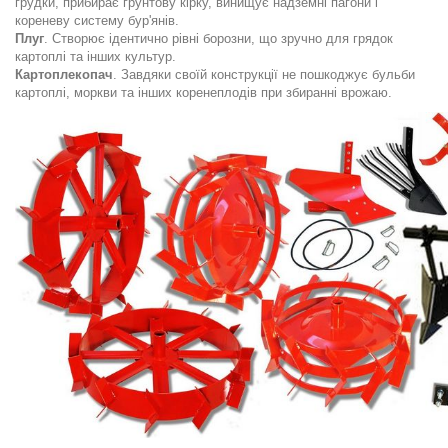
грудки, прибирає грунтову кірку, винищує надземні пагони і
кореневу систему бур'янів.
Плуг
. Створює ідентично рівні борозни, що зручно для грядок
картоплі та інших культур.
Картоплекопач
. Завдяки своїй конструкції не пошкоджує бульби
картоплі, моркви та інших коренеплодів при збиранні врожаю.