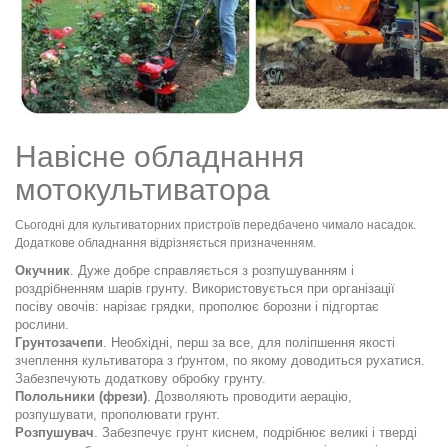
Навісне обладнання
мотокультиватора
Сьогодні для культиваторних пристроїв передбачено чимало насадок.
Додаткове обладнання відрізняється призначенням.
Окучник
. Дуже добре справляється з розпушуванням і
роздрібненням шарів грунту. Використовується при організації
посіву овочів: нарізає грядки, прополює борозни і підгортає
рослини.
Грунтозачепи
. Необхідні, перш за все, для поліпшення якості
зчеплення культиватора з ґрунтом, по якому доводиться рухатися.
Забезпечують додаткову обробку грунту.
Полольники (фрези)
. Дозволяють проводити аерацію,
розпушувати, прополювати грунт.
Розпушувач
. Забезпечує грунт киснем, подрібнює великі і тверді