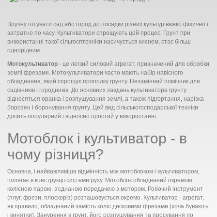
Вручну готувати сад або город до посадки різних культур важко фізично і
затратно по часу. Культиватори спрощують цей процес. Грунт при
використанні такої сільгосптехніки насичується киснем, стає більш
однорідним.
Мотокультиватор
- це легкий силовий агрегат, призначений для обробки
землі фрезами. Мотокультиватори часто мають набір навісного
обладнання, який спрощує прополку грунту. Незамінний помічник для
садівників і городників. До основних завдань культиватора грунту
відносяться оранка і розпушування землі, а також підгортання, нарізка
борозен і боронування грунту. Цей вид сільськогосподарської техніки
досить популярний і відносно простий у використанні.
Мотоблок і культиватор - в
чому різниця?
Основна, і найважливіша відмінність між мотоблоком і культиватором,
полягає в конструкції системи руху. Мотоблок обладнаний окремою
колісною парою, з'єднаною передачею з мотором. Робочий інструмент
(плуг, фрези, плоскоріз) розташовується окремо. Культиватор - агрегат,
як правило, обладнаний замість коліс дисковими фрезами (хоча бувають
і винятки). Занурення в грунт, його розпушування та просування по