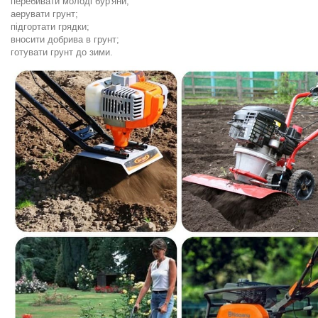
перебивати молоді бур'яни;
аерувати грунт;
підгортати грядки;
вносити добрива в грунт;
готувати грунт до зими.