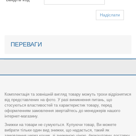
Надіслати
ПЕРЕВАГИ
Комплектація та зовнішній вигляд товару можуть трохи відрізнятися
від представлених на фото. У разі виникнення питань, що
стосуються властивостей та характеристик товару, перед
оформленням замовлення звертайтесь до менеджерів нашого
інтернет-магазину.
Знижки на товари не сумуються. Купуючи товар, Ви можете
вибрати тільки один вид знижки, що надається, такий як
замовлення через кошик, зі зниженою ціною, безкоштовну доставку