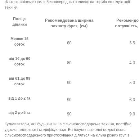
кількість «кінських сил» безпосередньо впливає на термін експлуатації
техніки.
Площа
Рекомендована ширина
Рекомендо
ділянки
захвату фрез, (см)
потужність, 
Менше 15
60
3.5
соток
від 16 до 60
80
4.0
соток
від 61 до 99
90
5.0
соток
від 1 до 2 га
90
6.0
від 2 до 5 га
90
9.0
Культиватори, як і будь-яка інша сільськогосподарська техніка, постійно
удосконалюються і модифікуються. Всі існуючі сьогодні моделі цього
сільськогосподарського пристосування діляться на кілька різних груп в