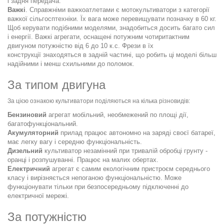
і задня передача.
Важкі
. Справжніми важкоатлетами є мотокультиватори з категорії
важкої сільгосптехніки. Їх вага може перевищувати позначку в 60 кг.
Щоб керувати подібними моделями, знадобиться досить багато сил
і енергії. Важкі агрегати, оснащені потужним чотиритактним
двигуном потужністю від 6 до 10 к.с. Фрези в їх
конструкції знаходяться в задній частині, що робить ці моделі більш
надійними і менш схильними до поломок.
За типом двигуна
За цією ознакою культиватори поділяються на кілька різновидів:
Бензиновий
агрегат мобільний, необмежений по площі дії,
багатофункціональний.
Акумуляторний
прилад працює автономно на заряді своєї батареї,
має легку вагу і середню функціональність.
Дизельний
культиватор незамінний при тривалій обробці грунту -
оранці і розпушуванні. Працює на малих обертах.
Електричний
агрегат є самим екологічним пристроєм середнього
класу і вирізняється непоганою функціональністю. Може
функціонувати тільки при безпосередньому підключенні до
електричної мережі.
За потужністю