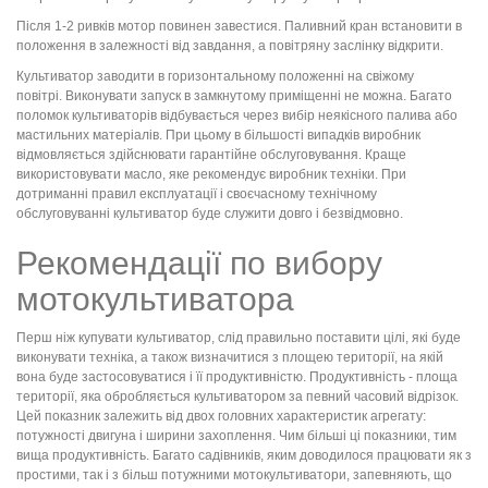
Після 1-2 ривків мотор повинен завестися. Паливний кран встановити в
положення в залежності від завдання, а повітряну заслінку відкрити.
Культиватор заводити в горизонтальному положенні на свіжому
повітрі. Виконувати запуск в замкнутому приміщенні не можна. Багато
поломок культиваторів відбувається через вибір неякісного палива або
мастильних матеріалів. При цьому в більшості випадків виробник
відмовляється здійснювати гарантійне обслуговування. Краще
використовувати масло, яке рекомендує виробник техніки. При
дотриманні правил експлуатації і своєчасному технічному
обслуговуванні культиватор буде служити довго і безвідмовно.
Рекомендації по вибору
мотокультиватора
Перш ніж купувати культиватор, слід правильно поставити цілі, які буде
виконувати техніка, а також визначитися з площею території, на якій
вона буде застосовуватися і її продуктивністю. Продуктивність - площа
території, яка обробляється культиватором за певний часовий відрізок.
Цей показник залежить від двох головних характеристик агрегату:
потужності двигуна і ширини захоплення. Чим більші ці показники, тим
вища продуктивність. Багато садівників, яким доводилося працювати як з
простими, так і з більш потужними мотокультиватори, запевняють, що