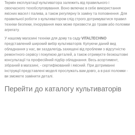
Термін експлуатації культиватора залежить від правильного і
своєчасного техобслуговування. Воно включає в себе використання
якісних масел і палива, а також регулярну їх заміну та поповнення. Для
правильної роботи з культиватором слід строго дотримуватися правил
техніки безпеки, ігнорування яких може призвести до травм або поломки
агрегату.
У нашому магазині техніки для дому та саду
VITALTECHNO
представлений широкий вибір культиваторів. Купуючи даний вид
обладнання у нас, ви заздалегідь захищені від проблеми з відсутністю
ремонтного сервісу і покупкою деталей, а також отримуєте безкоштовні
консультації та професійний підбір обладнання. Весь асортимент,
зібраний в магазині, - сертифікований і якісний. При дотриманні
інструкції представлені моделі прослужать вам довго, а в разі поломки -
ви зможете замінити деталі.
Перейти до каталогу культиваторів