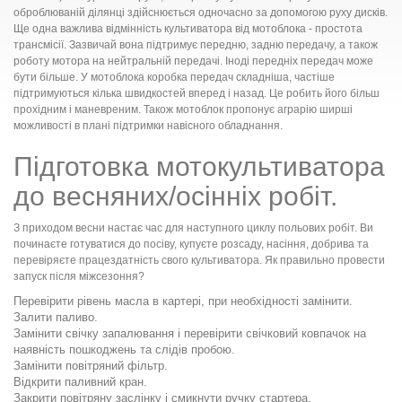
оброблюваній ділянці здійснюється одночасно за допомогою руху дисків.
Ще одна важлива відмінність культиватора від мотоблока - простота
трансмісії. Зазвичай вона підтримує передню, задню передачу, а також
роботу мотора на нейтральній передачі. Іноді передніх передач може
бути більше. У мотоблока коробка передач складніша, частіше
підтримуються кілька швидкостей вперед і назад. Це робить його більш
прохідним і маневреним. Також мотоблок пропонує аграрію ширші
можливості в плані підтримки навісного обладнання.
Підготовка мотокультиватора
до весняних/осінніх робіт.
З приходом весни настає час для наступного циклу польових робіт. Ви
починаєте готуватися до посіву, купуєте розсаду, насіння, добрива та
перевіряєте працездатність свого культиватора. Як правильно провести
запуск після міжсезоння?
Перевірити рівень масла в картері, при необхідності замінити.
Залити паливо.
Замінити свічку запалювання і перевірити свічковий ковпачок на
наявність пошкоджень та слідів пробою.
Замінити повітряний фільтр.
Відкрити паливний кран.
Закрити повітряну заслінку і смикнути ручку стартера.