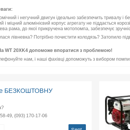
ваги:
омічний і негучний двигун ідеально забезпечить тривалу і бе
й і міцний алюмінієвий корпус агрегату не піддається корозі
ева рама, до якої прикручена мотопомпа, забезпечує зручні
лася лівневка? Потрібно почистити колодязь? Затопило під
a WT 20XK4 допоможе впоратися з проблемою!
лефонуйте нам, і наші фахівці допоможуть з вибором помпи,
єте БЕЗКОШТОВНУ
а?
-58-49
,
(093) 170-17-06
Sent