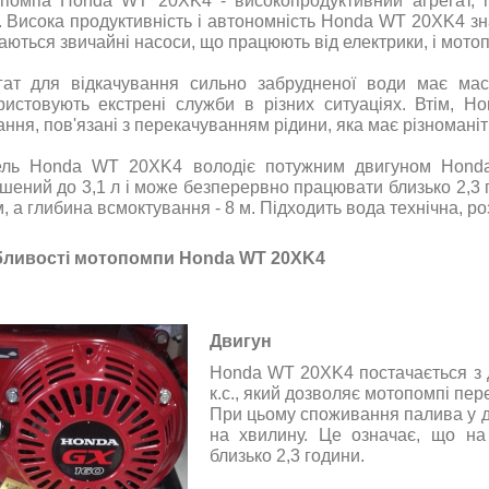
помпа Honda WT 20XK4 - високопродуктивний агрегат, п
. Висока продуктивність і автономність Honda WT 20XK4 зн
аються звичайні насоси, що працюють від електрики, і мотоп
гат для відкачування сильно забрудненої води має мас
ристовують екстрені служби в різних ситуаціях. Втім, 
ання, пов'язані з перекачуванням рідини, яка має різноманіт
ль Honda WT 20XK4 володіє потужним двигуном Honda 
ьшений до 3,1 л і може безперервно працювати близько 2,
м, а глибина всмоктування - 8 м. Підходить вода технічна, ро
ливості мотопомпи Honda WT 20XK4
Двигун
Honda WT 20XK4 постачається з д
к.с., який дозволяє мотопомпі пер
При цьому споживання палива у да
на хвилину. Це означає, що н
близько 2,3 години.