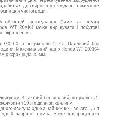
ризначений для перекачування забрудненої
адобиться для вирішення завдань, з якими не
омпи для чистої води.
у областей застосування. Саме такі помпи
Honda WT 20XK4 може вирішувати і побутові
ні вкраплення.
GX160, з потужністю 5 к.с. Паливний бак
3 години. Максимальний напір Honda WT 20XK4
змір фракції до 25 мм.
вигуном: 4-тактний бензиновий, потужність 5
екачувати 710 л рідини за хвилину.
ного двигуна одне з найнижчих - всього 1,5 л
а одній заправці помпа може пропрацювати