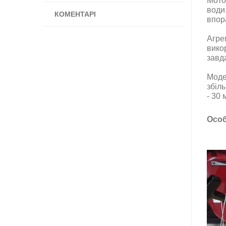
Мото
води
КОМЕНТАРІ
впор
Агре
вико
завд
Моде
збіл
- 30 
Особ