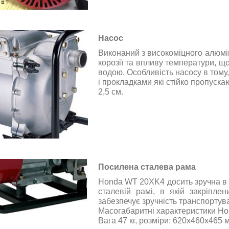
Насос
Виконаний з високоміцного алюмі
корозії та впливу температури, щ
водою. Особливість насосу в том
і прокладками які стійко пропуска
2,5 см.
Посилена сталева рама
Honda WT 20XK4 досить зручна в п
сталевій рамі, в якій закріпле
забезпечує зручність транспортува
Масогабаритні характеристики H
Вага 47 кг, розміри: 620х460х465 