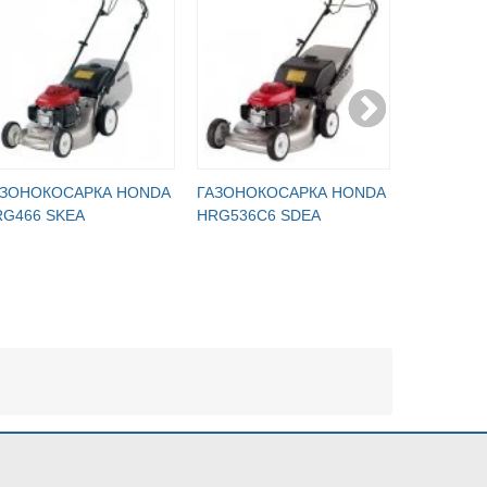
АЗОНОКОСАРКА HONDA
ГАЗОНОКОСАРКА HONDA
ГАЗОНОК
RG466 SKEA
HRG536C6 SDEA
HRG536C