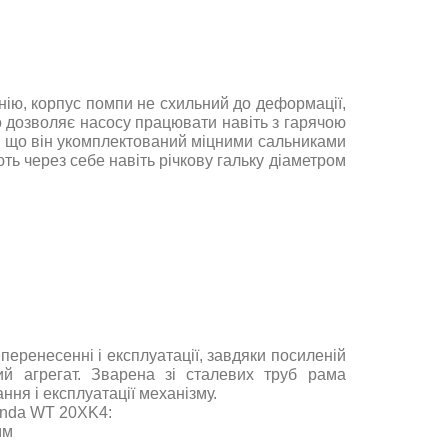
нію, корпус помпи не схильний до деформації,
о дозволяє насосу працювати навіть з гарячою
у, що він укомплектований міцними сальниками
ють через себе навіть річкову гальку діаметром
еренесенні і експлуатації, завдяки посиленій
ний агрегат. Зварена зі сталевих труб рама
ння і експлуатації механізму.
onda WT 20XK4:
мм