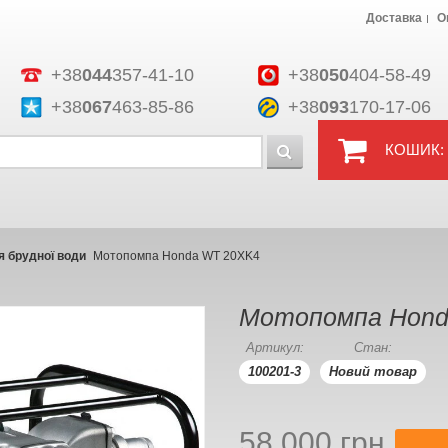
Доставка
О
+38
044
357-41-10
+38
050
404-58-49
+38
067
463-85-86
+38
093
170-17-06
КОШИК:
 брудної води
Мотопомпа Honda WT 20XK4
Мотопомпа Hond
Артикул:
Стан:
100201-3
Новий товар
58 000 грн