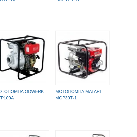
ОТОПОМПА ODWERK
МОТОПОМПА MATARI
МОТОПОМ
TP100A
MGP30Т-1
SCWT80