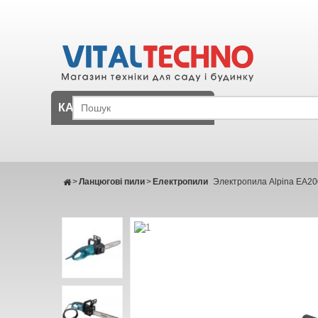
КАТАЛОГ
>
Ланцюгові пили
>
Електропили
Электропила Alpina EA2