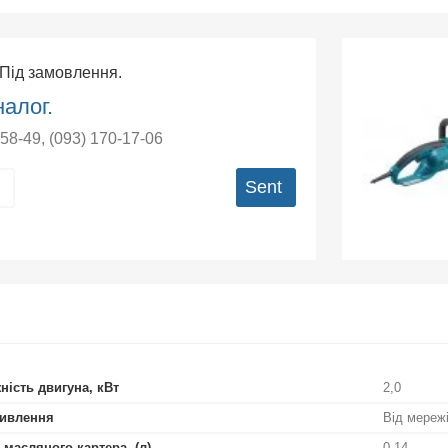
 Під замовлення.
алог.
-58-49
,
(093) 170-17-06
Sent
ність двигуна, кВт
2,0
ивлення
Від мереж
 масляного картера, (л)
0,14