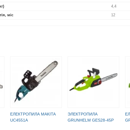
кг)
4,4
тія, міс
12
ЕЛЕКТРОПИЛА MAKITA
ЭЛЕКТРОПИЛА
Е
UC4551A
GRUNHELM GES28-45Р
G