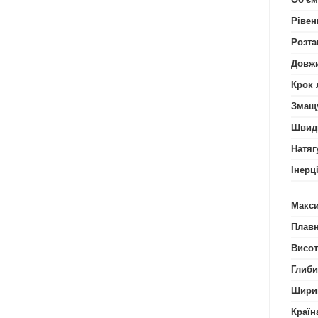
Рівен
Розта
Довжи
Крок 
Змащ
Швидк
Натяг
Інерц
Макси
Плавн
Висот
Глиби
Шири
Країн