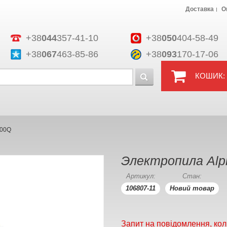
Доставка
О
+38
044
357-41-10
+38
050
404-58-49
+38
067
463-85-86
+38
093
170-17-06
КОШИК:
000Q
Электропила Alp
Артикул:
Стан:
106807-11
Новий товар
Запит на повідомлення, кол