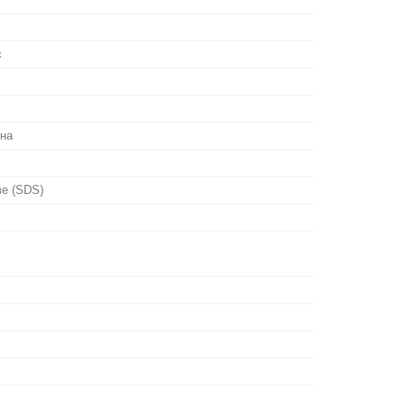
є
на
е (SDS)