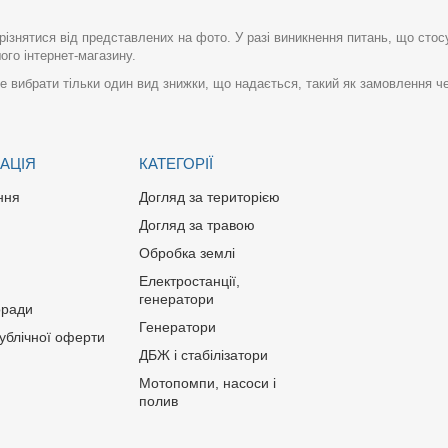
різнятися від представлених на фото. У разі виникнення питань, що сто
го інтернет-магазину.
 вибрати тільки один вид знижки, що надається, такий як замовлення че
АЦІЯ
КАТЕГОРІЇ
ння
Догляд за територією
Догляд за травою
Обробка землі
Електростанції,
генератори
оради
Генератори
публічної оферти
ДБЖ і стабілізатори
Мотопомпи, насоси і
полив