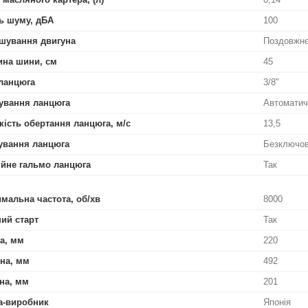
ь шуму, дБА
100
шування двигуна
Поздовжн
на шини, см
45
ланцюга
3/8"
ування ланцюга
Автоматич
ість обертання ланцюга, м/с
13,5
ування ланцюга
Безключов
ійне гальмо ланцюга
Так
мальна частота, об/хв
8000
ий старт
Так
а, мм
220
на, мм
492
на, мм
201
а-виробник
Японія