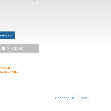
аявності
У КОШИК
 оплати
67463-85-86
Попередній
Далі