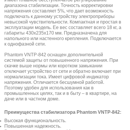
диапазона стабилизации. Точность корректировки
напряжения составляет 5%, что дает возможность
подключать к данному устройству электроприборы
невысокой чувствительности.
Компактная и простая в
эксплуатации модель. Ее вес составляет всего 18 кг, а
габариты 430х235х170 мм. Предназначена для
напольного или настенного крепления. Подключается
к однофазной сети.
Phantom VNTP-842
оснащен дополнительной
системой защиты от повышенного напряжения. При
скачке выше нормы или коротком замыкании
отключает устройство от сети и обратно включает при
нормализации тока. Имеет цифровой индикатор
напряжения. Отличается бесшумной работой.
Поэтому удобен для использования как в
промышленных целях, так и в быту – в квартире, на
даче или в частном доме.
Преимущества стабилизатора
Phantom VNTP-842
:
Высокая функциональность.
Повышенная надежность.