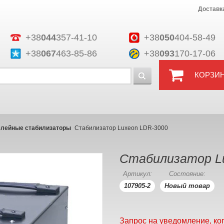
Доставк
+38
044
357-41-10
+38
050
404-58-49
+38
067
463-85-86
+38
093
170-17-06
КОРЗИ
елейные стабилизаторы
Стабилизатор Luxeon LDR-3000
Стабилизатор L
Артикул:
Состояние:
107905-2
Новый товар
Запрос на уведомление, ко