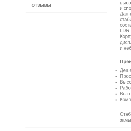
высо
ОТЗЫВЫ
и сп
Данн
стаб
сост
LDR-
Корп
дисп
и не
Преи
Деше
Прос
Высо
Рабо
Высо
Комп
Стаб
замы