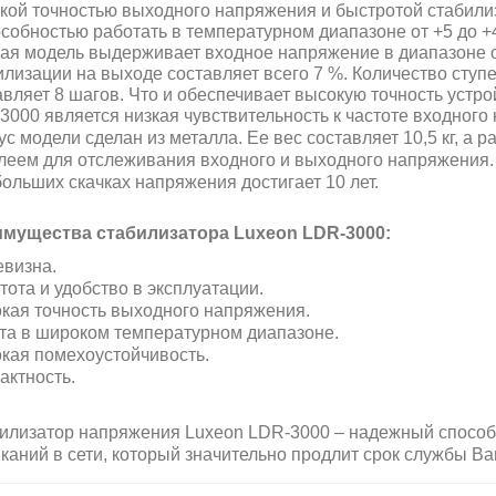
кой точностью выходного напряжения и быстротой стабили
особностью работать в температурном диапазоне от +5 до +
ая модель выдерживает входное напряжение в диапазоне от
илизации на выходе составляет всего 7 %. Количество сту
авляет 8 шагов. Что и обеспечивает высокую точность устр
3000 является низкая чувствительность к частоте входного
ус модели сделан из металла. Ее вес составляет 10,5 кг, а
леем для отслеживания входного и выходного напряжения.
больших скачках напряжения достигает 10 лет.
мущества стабилизатора Luxeon LDR-3000:
визна.
тота и удобство в эксплуатации.
кая точность выходного напряжения.
та в широком температурном диапазоне.
кая помехоустойчивость.
актность.
илизатор напряжения Luxeon LDR-3000 – надежный способ 
каний в сети, который значительно продлит срок службы В