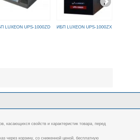
П LUXEON UPS-1000ZD
ИБП LUXEON UPS-1000ZX
ИБП LUXE
ов, касающихся свойств и характеристик товара, перед
каз через корзину, со сниженной ценой, бесплатную