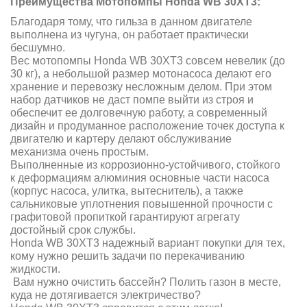
Преимущества Мотопомпы Honda WB 30
XT3:
Благодаря тому, что гильза в данном двигателе
выполнена из чугуна, он работает практически
бесшумно.
Вес мотопомпы Honda WB 30XT3 совсем невелик (до
30 кг), а небольшой размер мотонасоса делают его
хранение и перевозку несложным делом. При этом
набор датчиков не даст помпе выйти из строя и
обеспечит ее долговечную работу, а современный
дизайн и продуманное расположение точек доступа к
двигателю и картеру делают обслуживание
механизма очень простым.
Выполненные из коррозионно-устойчивого, стойкого
к деформациям алюминия основные части насоса
(корпус насоса, улитка, вытеснитель), а также
сальниковые уплотнения повышенной прочности с
графитовой пропиткой гарантируют агрегату
достойный срок службы.
Honda WB 30XT3 надежный вариант покупки для тех,
кому нужно решить задачи по перекачиванию
жидкости.
Вам нужно очистить бассейн? Полить газон в месте,
куда не дотягивается электричество?