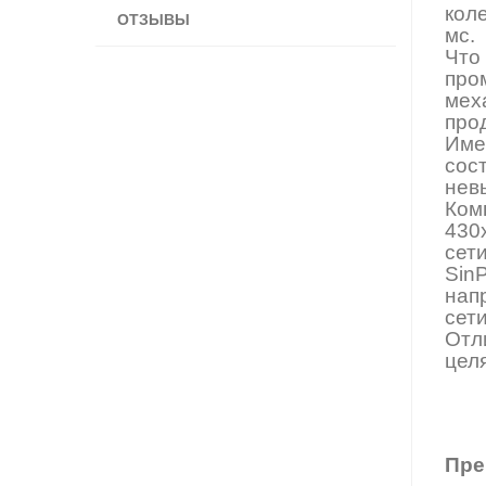
кол
ОТЗЫВЫ
мс.
Что
про
мех
про
Име
сос
нев
Комп
430
сети
Sin
нап
сет
Отл
целя
Пре