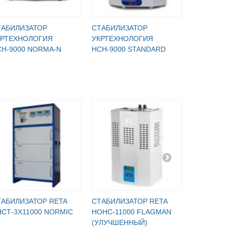
ТАБИЛИЗАТОР
CТАБИЛИЗАТОР
CТАБИЛИ
КРТЕХНОЛОГИЯ
УКРТЕХНОЛОГИЯ
УКРТЕХН
СН-9000 NORMA-N
НСН-9000 STANDARD
STANDARD
ТАБИЛИЗАТОР RETA
СТАБИЛИЗАТОР RETA
СТАБИЛИ
СТ-3X11000 NORMIC
НОНС-11000 FLAGMAN
ННСТ-3X6
(УЛУЧШЕННЫЙ)