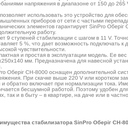
ебаниями напряжения в диапазоне от 150 до 265 
 позволяет использовать это устройство для обе
мышленных приборов от сети с частыми перепад
анических элементов гарантирует SinPro Оберіг
должительную работу.
ет 9 ступеней стабилизации с шагом в 11 V. Точ
тавляет 5 %, что дает возможность подключать к
ысокой чувствительности.
актная и простая в эксплуатации модель. Ее вес 
х250х140 мм. Предназначена для навесной устан
.
Pro Оберіг СН-8000 оснащен дополнительной си
ряжения. При скачке выше 220 V или коротком за
и и обратно включает при нормализации тока. Им
ичается бесшумной работой. Поэтому удобен дл
х, так и в быту – в квартире, на даче или в частн
имущества стабилизатора SinPro Оберіг СН-80