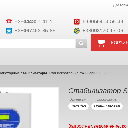
Доставк
+38
044
357-41-10
+38
050
404-58-49
+38
067
463-85-86
+38
093
170-17-06
КОРЗИ
имисторные стабилизаторы
Стабилизатор SinPro Оберіг СН-8000
Стабилизатор Si
Артикул:
Состояние:
107915-5
Новый товар
Запрос на уведомление, ко