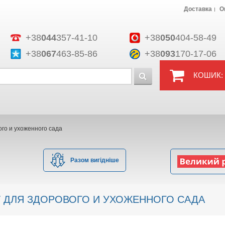
Доставка
О
+38
044
357-41-10
+38
050
404-58-49
+38
067
463-85-86
+38
093
170-17-06
КОШИК:
го и ухоженного сада
Разом вигідніше
 ДЛЯ ЗДОРОВОГО И УХОЖЕННОГО САДА