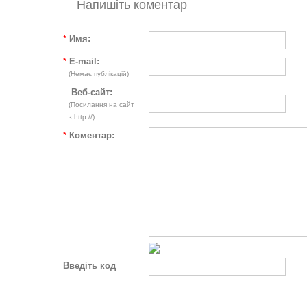
Напишіть коментар
*
Имя:
*
E-mail:
(Немає публікацій)
Веб-сайт:
(Посилання на сайт
з http://)
*
Коментар:
Введіть код