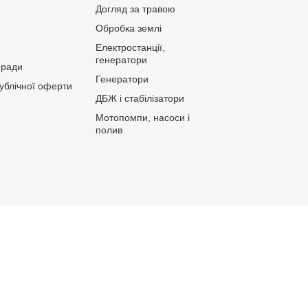
Догляд за травою
Обробка землі
Електростанції,
генератори
оради
Генератори
публічної оферти
ДБЖ і стабілізатори
Мотопомпи, насоси і
полив