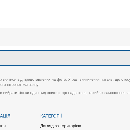
різнятися від представлених на фото. У разі виникнення питань, що сто
го інтернет-магазину.
 вибрати тільки один вид знижки, що надається, такий як замовлення че
АЦІЯ
КАТЕГОРІЇ
ння
Догляд за територією