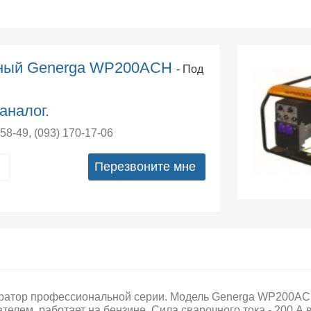
чный Generga WP200ACH
- Под
аналог.
-58-49
,
(093) 170-17-06
Перезвоните мне
ратор профессиональной серии. Модель Generga WP200AC
ателем, работает на бензине. Сила сварочного тока - 200 А