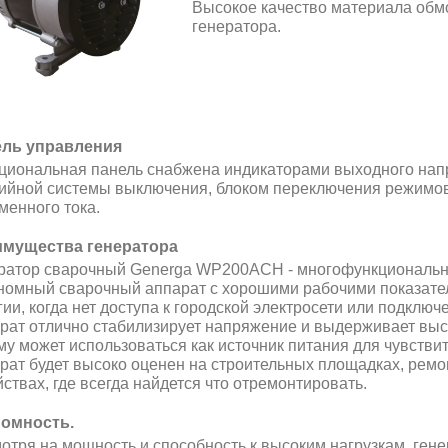
Высокое качество материала обмо
генератора.
ль управления
циональная панель снабжена индикаторами выходного напр
ийной системы выключения, блоком переключения режимов 
менного тока.
мущества генератора
ратор сварочный Generga WP200ACH - многофункциональное
номный сварочный аппарат с хорошими рабочими показател
гии, когда нет доступа к городской электросети или подключ
рат отлично стабилизирует напряжение и выдерживает высо
му может использоваться как источник питания для чувстви
рат будет высоко оценен на строительных площадках, ремо
йствах, где всегда найдется что отремонтировать.
омность.
отря на мощность и способность к высоким нагрузкам, гене