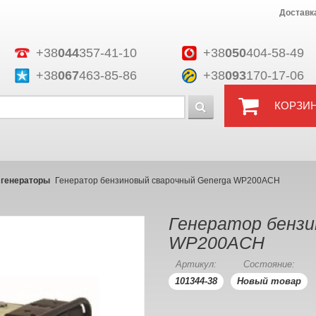
Доставк
+38
044
357-41-10
+38
050
404-58-49
+38
067
463-85-86
+38
093
170-17-06
КОРЗИ
 генераторы
Генератор бензиновый сварочный Generga WP200ACH
Генератор бензи
WP200ACH
Артикул:
Состояние:
101344-38
Новый товар