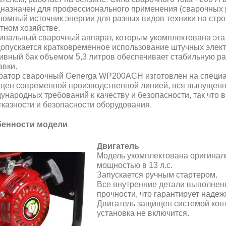
назначен для профессионального применения (сварочных р
номный источник энергии для разных видов техники на стро
стном хозяйстве.
инальный сварочный аппарат, которым укомплектована эта 
допускается кратковременное использование штучных элект
ивный бак объемом 5,3 литров обеспечивает стабильную раб
авки.
ратор сварочный Generga WP200ACH изготовлен на специа
щен современной производственной линией, вся выпущенна
ународных требований к качеству и безопасности, так что 
тказности и безопасности оборудования.
енности модели
Двигатель
Модель укомплектована оригина
мощностью в 13 л.с.
Запускается ручным стартером.
Все внутренние детали выполнен
прочности, что гарантирует надеж
Двигатель защищен системой конт
установка не включится.