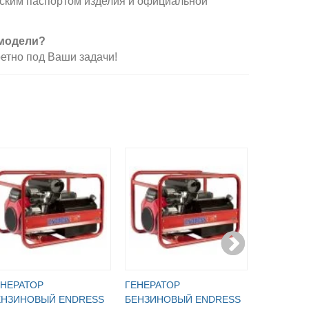
еским паспортом изделия и официальной
 модели?
етно под Ваши задачи!
ЕНЕРАТОР
ГЕНЕРАТОР
ГЕНЕРАТ
ЕНЗИНОВЫЙ ENDRESS
БЕНЗИНОВЫЙ ENDRESS
БЕНЗИНО