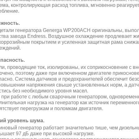
ема, контролирующая расход топлива, мгновенно реагирует
ебление.
жность.
детали генератора Generga WP200ACH оригинальны, выпол
ства завода Endress. Воздушное охлаждение продлевает жиз
коррозийным покрытием и усиленная защитная рама снижаю
еждений.
пасность.
ли, проводящие ток, изолированы, их соприкосновение с 
ючено, поэтому даже при включенном двигателе прикоснове
пасно. Система датчиков и предохранителей обеспечит без
повышении напряжения свыше установленных норм, а датчи
стись без необходимого уровня масел.
и при работе с любым сварочным генератором, одновремен
лнительная нагрузка на генератор как источник переменного
ятствует перегрузкам и поломкам двигателя.
ий уровень шума.
иновый генератор работает значительно тише, чем дизельны
ышает 97 дБ даже при высокой нагрузке.