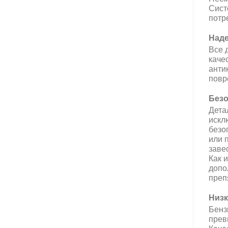
Сист
потр
Наде
Все 
каче
анти
повр
Безо
Дета
искл
безо
или 
заве
Как 
допо
преп
Низк
Бенз
прев