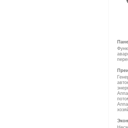
Пане
Функ
авар
пере
Преи
Гене
авто
энер
Аппа
пото
Аппа
хозя
Экон
Несм